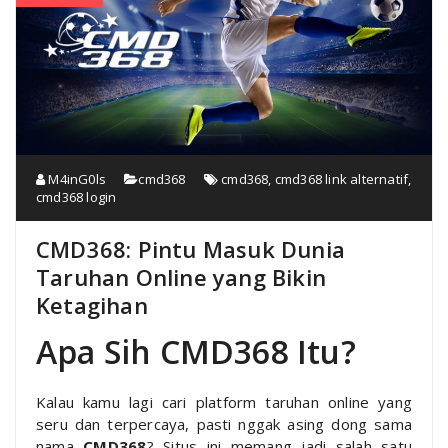
M4inG0ls
cmd368
cmd368
,
cmd368 link alternatif
,
cmd368 login
CMD368: Pintu Masuk Dunia
Taruhan Online yang Bikin
Ketagihan
Apa Sih CMD368 Itu?
Kalau kamu lagi cari platform taruhan online yang
seru dan terpercaya, pasti nggak asing dong sama
nama
CMD368
? Situs ini memang jadi salah satu