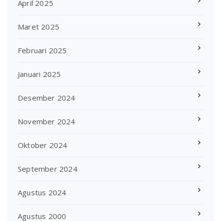
April 2025
Maret 2025
Februari 2025
Januari 2025
Desember 2024
November 2024
Oktober 2024
September 2024
Agustus 2024
Agustus 2000