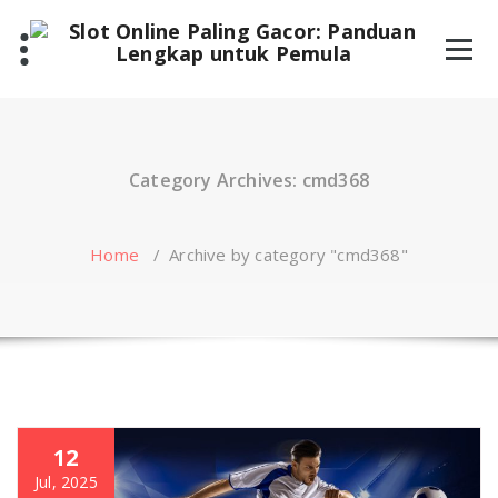
Skip
to
content
Category Archives: cmd368
Home
/
Archive by category "cmd368"
12
Jul, 2025