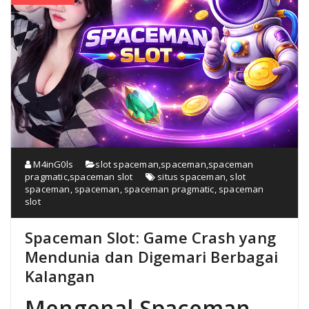
M4inG0ls
slot spaceman
,
spaceman
,
spaceman
pragmatic
,
spaceman slot
situs spaceman
,
slot
spaceman
,
spaceman
,
spaceman pragmatic
,
spaceman
slot
Spaceman Slot: Game Crash yang
Mendunia dan Digemari Berbagai
Kalangan
Mengenal Spaceman