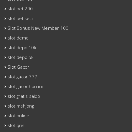
slot bet 200
slot bet kecil
Slot Bonus New Member 100
slot demo
slot depo 10k
slot depo 5k
Slot Gacor
slot gacor 777
slot gacor hari ini
slot gratis saldo
slot mahjong
slot online
slot qris