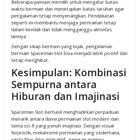
Beberapa pemain memilih untuk mengatur batas
waktu bermain dan menetapkan batas taruhan agar
pengalaman tetap menyenangkan. Pendekatan
seperti ini membantu menjaga permainan tetap
dalam kendali dan tidak mengganggu aktivitas
lainnya.
Dengan sikap bermain yang bijak, pengalaman
bermain Spaceman Slot bisa menjadi lebih positif dan
tetap menghibur.
Kesimpulan: Kombinasi
Sempurna antara
Hiburan dan Imajinasi
Spaceman Slot berhasil menghadirkan perpaduan
menarik antara dunia permainan slot modern dan
tema sci-fi yang penuh imajinasi. Dengan visual
futuristik, mekanisme permainan yang sederhana,
serta fitur-fitur interaktif, game ini mampu