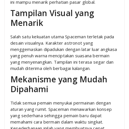
ini mampu menarik perhatian pasar global.
Tampilan Visual yang
Menarik
Salah satu kekuatan utama Spaceman terletak pada
desain visualnya. Karakter astronot yang
menggemaskan dipadukan dengan latar luar angkasa
yang penuh warna menciptakan suasana bermain
yang menyenangkan. Tampilan ini terasa segar dan
mudah diterima oleh berbagai kalangan.
Mekanisme yang Mudah
Dipahami
Tidak semua pemain menyukai permainan dengan
aturan yang rumit. Spaceman menawarkan konsep
yang sederhana sehingga pemain baru dapat
memahami cara bermain dalam waktu singkat.
Kesederhanaan inilah yang membuatnya cepat