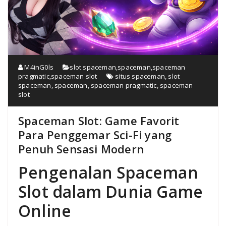
M4inG0ls
slot spaceman
,
spaceman
,
spaceman
pragmatic
,
spaceman slot
situs spaceman
,
slot
spaceman
,
spaceman
,
spaceman pragmatic
,
spaceman
slot
Spaceman Slot: Game Favorit
Para Penggemar Sci-Fi yang
Penuh Sensasi Modern
Pengenalan Spaceman
Slot dalam Dunia Game
Online