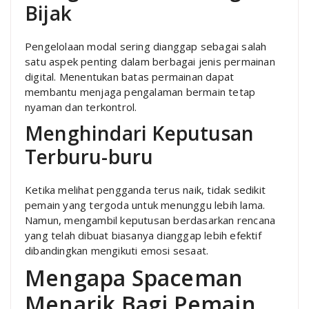
Bijak
Pengelolaan modal sering dianggap sebagai salah
satu aspek penting dalam berbagai jenis permainan
digital. Menentukan batas permainan dapat
membantu menjaga pengalaman bermain tetap
nyaman dan terkontrol.
Menghindari Keputusan
Terburu-buru
Ketika melihat pengganda terus naik, tidak sedikit
pemain yang tergoda untuk menunggu lebih lama.
Namun, mengambil keputusan berdasarkan rencana
yang telah dibuat biasanya dianggap lebih efektif
dibandingkan mengikuti emosi sesaat.
Mengapa Spaceman
Menarik Bagi Pemain