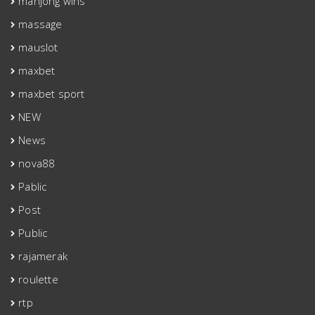
mahjong wins
massage
mauslot
maxbet
maxbet sport
NEW
News
nova88
Pablic
Post
Public
rajamerak
roulette
rtp