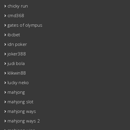
chicky run
cmd368
gates of olympus
ibcbet
idn poker
joker388
judi bola
klikwin88
lucky neko
mahjong
mahjong slot
mahjong ways
mahjong ways 2