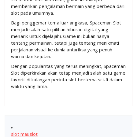
memberikan pengalaman bermain yang berbeda dari
slot pada umumnya.
Bagi penggemar tema luar angkasa, Spaceman Slot
menjadi salah satu pilihan hiburan digital yang
menarik untuk dijelajahi. Game ini bukan hanya
tentang permainan, tetapi juga tentang menikmati
perjalanan visual ke dunia antariksa yang penuh
warna dan kejutan.
Dengan popularitas yang terus meningkat, Spaceman
Slot diperkirakan akan tetap menjadi salah satu game
favorit di kalangan pecinta slot bertema sci-fi dalam
waktu yang lama.
slot mauslot