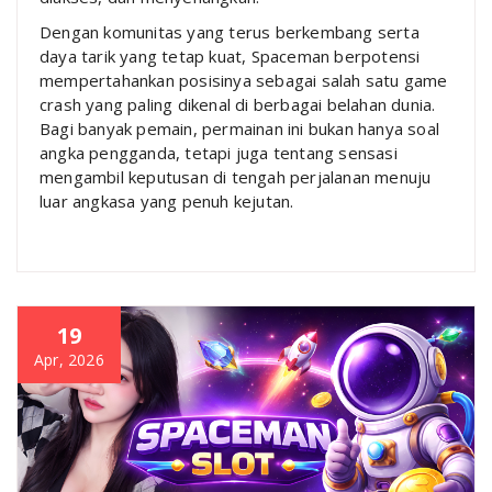
Dengan komunitas yang terus berkembang serta
daya tarik yang tetap kuat, Spaceman berpotensi
mempertahankan posisinya sebagai salah satu game
crash yang paling dikenal di berbagai belahan dunia.
Bagi banyak pemain, permainan ini bukan hanya soal
angka pengganda, tetapi juga tentang sensasi
mengambil keputusan di tengah perjalanan menuju
luar angkasa yang penuh kejutan.
19
Apr, 2026