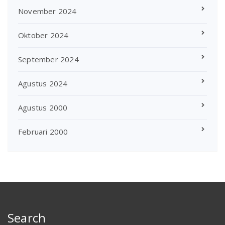
November 2024
Oktober 2024
September 2024
Agustus 2024
Agustus 2000
Februari 2000
Search