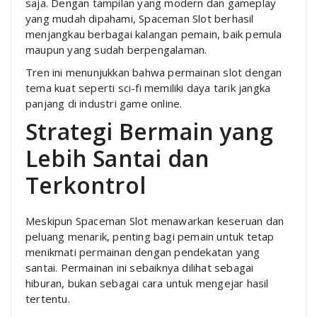
saja. Dengan tampilan yang modern dan gameplay
yang mudah dipahami, Spaceman Slot berhasil
menjangkau berbagai kalangan pemain, baik pemula
maupun yang sudah berpengalaman.
Tren ini menunjukkan bahwa permainan slot dengan
tema kuat seperti sci-fi memiliki daya tarik jangka
panjang di industri game online.
Strategi Bermain yang
Lebih Santai dan
Terkontrol
Meskipun Spaceman Slot menawarkan keseruan dan
peluang menarik, penting bagi pemain untuk tetap
menikmati permainan dengan pendekatan yang
santai. Permainan ini sebaiknya dilihat sebagai
hiburan, bukan sebagai cara untuk mengejar hasil
tertentu.