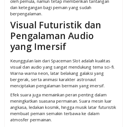
oleh pemula, namun tetap memberikan tantangan
dan ketegangan bagi pemain yang sudah
berpengalaman.
Visual Futuristik dan
Pengalaman Audio
yang Imersif
Keunggulan lain dari Spaceman Slot adalah kualitas
visual dan audio yang sangat mendukung tema sci-fi.
Warna-warna neon, latar belakang galaksi yang
bergerak, serta animasi karakter astronaut
menciptakan pengalaman bermain yang imersif.
Efek suara juga memainkan peran penting dalam
meningkatkan suasana permainan. Suara mesin luar
angkasa, ledakan kosmik, hingga musik latar futuristik
membuat pemain semakin terbawa ke dalam
atmosfer permainan.