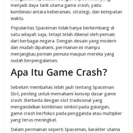
menjadi daya tarik utama game crash, yaitu
kombinasi antara keberanian, strategi, dan ketepatan
waktu.
Popularitas Spaceman tidak hanya berkembang di
satu wilayah saja, tetapi telah dikenal oleh pemain
dari berbagai negara. Dengan desain yang modern
dan mudah dipahami, permainan ini mampu
menjangkau pemain pemula maupun mereka yang
sudah berpengalaman.
Apa Itu Game Crash?
Sebelum membahas lebih jauh tentang Spaceman
Slot, penting untuk memahami konsep dasar game
crash. Berbeda dengan slot tradisional yang
mengandalkan kombinasi simbol pada gulungan,
game crash berfokus pada pengganda atau multiplier
yang terus meningkat.
Dalam permainan seperti Spaceman, karakter utama