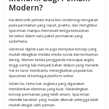
Modern?
Karakteristik pemain masa kini cenderung mengarah
pada permainan yang cepat, praktis, dan menghibur.
Spaceman mampu memenuhi ketiga kebutuhan
tersebut dalam satu paket permainan yang
sederhana.
Generasi digital saat ini juga menyukai konsep yang
mudah dibagikan melalui media sosial dan komunitas
daring. Momen ketika pengganda mencapai angka
tinggi sering kali menjadi bahan diskusi yang menarik.
Hal ini turut membantu meningkatkan popularitas
Spaceman di berbagai platform online.
Selain itu, tema luar angkasa yang digunakan
memberikan identitas yang kuat. Dibandingkan
konsep permainan yang lebih umum, Spaceman
memiliki karakter yang mudah dikenali sehingga lebih
mudah diingat oleh pemain.