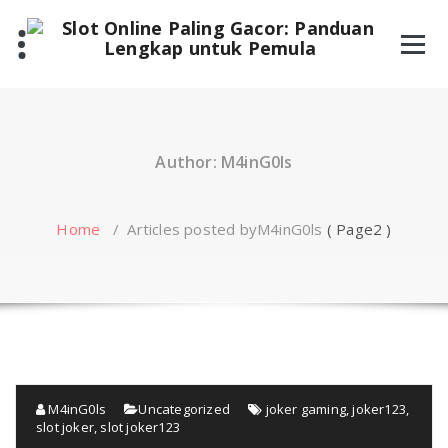
Skip
to
content
Author: M4inG0ls
Home
/
Articles posted byM4inG0ls
( Page2 )
M4inG0ls
Uncategorized
joker gaming
,
joker123
,
slot joker
,
slot joker123