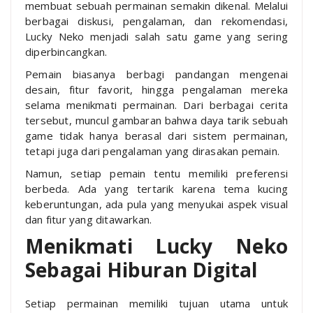
membuat sebuah permainan semakin dikenal. Melalui
berbagai diskusi, pengalaman, dan rekomendasi,
Lucky Neko menjadi salah satu game yang sering
diperbincangkan.
Pemain biasanya berbagi pandangan mengenai
desain, fitur favorit, hingga pengalaman mereka
selama menikmati permainan. Dari berbagai cerita
tersebut, muncul gambaran bahwa daya tarik sebuah
game tidak hanya berasal dari sistem permainan,
tetapi juga dari pengalaman yang dirasakan pemain.
Namun, setiap pemain tentu memiliki preferensi
berbeda. Ada yang tertarik karena tema kucing
keberuntungan, ada pula yang menyukai aspek visual
dan fitur yang ditawarkan.
Menikmati Lucky Neko
Sebagai Hiburan Digital
Setiap permainan memiliki tujuan utama untuk