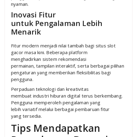
nyaman.
Inovasi Fitur
untuk Pengalaman Lebih
Menarik
Fitur modern menjadi nilai tambah bagi situs slot
gacor masa kini. Beberapa platform
menghadirkan sistem rekomendasi
permainan, tampilan interaktif, serta berbagai pilihan
pengaturan yang memberikan fleksibilitas bagi
pengguna.
Perpaduan teknologi dan kreativitas
membuat industri hiburan digital terus berkembang.
Pengguna memperoleh pengalaman yang
lebih variatif melalui berbagai pembaruan fitur
yang tersedia.
Tips Mendapatkan