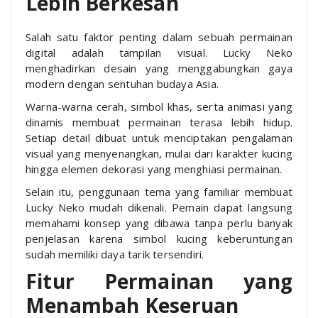
Lebih Berkesan
Salah satu faktor penting dalam sebuah permainan
digital adalah tampilan visual. Lucky Neko
menghadirkan desain yang menggabungkan gaya
modern dengan sentuhan budaya Asia.
Warna-warna cerah, simbol khas, serta animasi yang
dinamis membuat permainan terasa lebih hidup.
Setiap detail dibuat untuk menciptakan pengalaman
visual yang menyenangkan, mulai dari karakter kucing
hingga elemen dekorasi yang menghiasi permainan.
Selain itu, penggunaan tema yang familiar membuat
Lucky Neko mudah dikenali. Pemain dapat langsung
memahami konsep yang dibawa tanpa perlu banyak
penjelasan karena simbol kucing keberuntungan
sudah memiliki daya tarik tersendiri.
Fitur Permainan yang
Menambah Keseruan