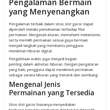
Pengalaman Bermain
yang Menyenangkan
Pengalaman terbaik dalam situs slot gacor dapat
diperoleh melalui pemahaman terhadap fitur
permainan. Mengenali aturan, memahami mekanisme,
serta memilih permainan sesuai gaya bermain
menjadi langkah yang membantu pengguna
menikmati hiburan digital.
Pengelolaan waktu juga menjadi bagian
penting dalam aktivitas hiburan. Dengan pengaturan
yang baik, pengguna dapat menikmati permainan
sebagai sarana hiburan yang menarik dan seimbang.
Mengenal Jenis
Permainan yang Tersedia
Situs slot gacor biasanya menyediakan
berbagai kategori permainan dengan karakteristik