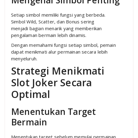
Mengenal Simbol Penting
Setiap simbol memiliki fungsi yang berbeda.
Simbol Wild, Scatter, dan Bonus sering
menjadi bagian menarik yang memberikan
pengalaman bermain lebih dinamis.
Dengan memahami fungsi setiap simbol, pemain
dapat menikmati alur permainan secara lebih
menyeluruh.
Strategi Menikmati
Slot Joker Secara
Optimal
Menentukan Target
Bermain
Menentukan target sebelum memulai permainan