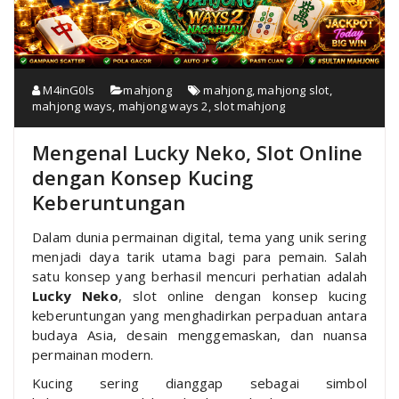
M4inG0ls
mahjong
mahjong
,
mahjong slot
,
mahjong ways
,
mahjong ways 2
,
slot mahjong
Mengenal Lucky Neko, Slot Online
dengan Konsep Kucing
Keberuntungan
Dalam dunia permainan digital, tema yang unik sering
menjadi daya tarik utama bagi para pemain. Salah
satu konsep yang berhasil mencuri perhatian adalah
Lucky Neko
, slot online dengan konsep kucing
keberuntungan yang menghadirkan perpaduan antara
budaya Asia, desain menggemaskan, dan nuansa
permainan modern.
Kucing sering dianggap sebagai simbol