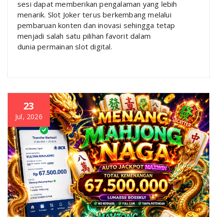
sesi dapat memberikan pengalaman yang lebih
menarik. Slot Joker terus berkembang melalui
pembaruan konten dan inovasi sehingga tetap
menjadi salah satu pilihan favorit dalam
dunia permainan slot digital.
23
Jul, 2026