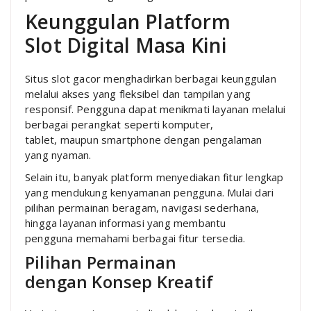
Keunggulan Platform
Slot Digital Masa Kini
Situs slot gacor menghadirkan berbagai keunggulan
melalui akses yang fleksibel dan tampilan yang
responsif. Pengguna dapat menikmati layanan melalui
berbagai perangkat seperti komputer,
tablet, maupun smartphone dengan pengalaman
yang nyaman.
Selain itu, banyak platform menyediakan fitur lengkap
yang mendukung kenyamanan pengguna. Mulai dari
pilihan permainan beragam, navigasi sederhana,
hingga layanan informasi yang membantu
pengguna memahami berbagai fitur tersedia.
Pilihan Permainan
dengan Konsep Kreatif