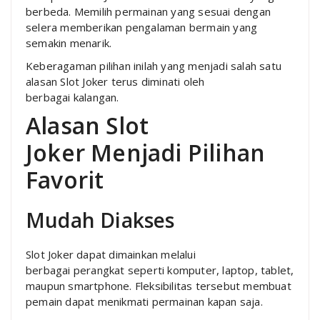
berbeda. Memilih permainan yang sesuai dengan
selera memberikan pengalaman bermain yang
semakin menarik.
Keberagaman pilihan inilah yang menjadi salah satu
alasan Slot Joker terus diminati oleh
berbagai kalangan.
Alasan Slot
Joker Menjadi Pilihan
Favorit
Mudah Diakses
Slot Joker dapat dimainkan melalui
berbagai perangkat seperti komputer, laptop, tablet,
maupun smartphone. Fleksibilitas tersebut membuat
pemain dapat menikmati permainan kapan saja.