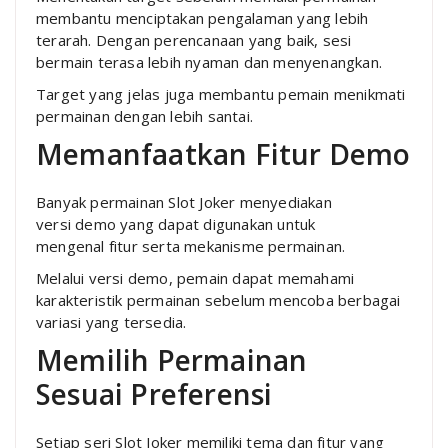
membantu menciptakan pengalaman yang lebih
terarah. Dengan perencanaan yang baik, sesi
bermain terasa lebih nyaman dan menyenangkan.
Target yang jelas juga membantu pemain menikmati
permainan dengan lebih santai.
Memanfaatkan Fitur Demo
Banyak permainan Slot Joker menyediakan
versi demo yang dapat digunakan untuk
mengenal fitur serta mekanisme permainan.
Melalui versi demo, pemain dapat memahami
karakteristik permainan sebelum mencoba berbagai
variasi yang tersedia.
Memilih Permainan
Sesuai Preferensi
Setiap seri Slot Joker memiliki tema dan fitur yang