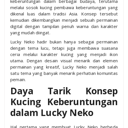
keberuntungan dalam berbagai budaya, terutama
melalui sosok kucing pembawa keberuntungan yang
dikenal luas dalam tradisi Asia. Konsep tersebut
kemudian dikembangkan menjadi sebuah permainan
digital dengan tampilan penuh warna dan karakter
yang mudah diingat.
Lucky Neko hadir bukan hanya sebagai permainan
dengan tema lucu, tetapi juga membawa suasana
ceria melalui karakter kucing yang menjadi ikon
utama. Dengan desain visual menarik dan elemen
permainan yang kreatif, Lucky Neko menjadi salah
satu tema yang banyak menarik perhatian komunitas
pemain.
Daya Tarik Konsep
Kucing Keberuntungan
dalam Lucky Neko
Hal pertama yang membuat Lucky Neko berbeda