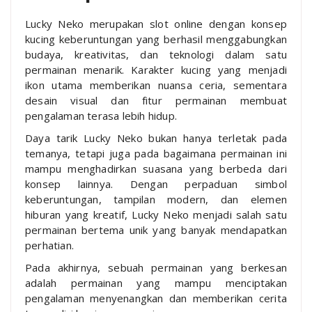
Lucky Neko merupakan slot online dengan konsep
kucing keberuntungan yang berhasil menggabungkan
budaya, kreativitas, dan teknologi dalam satu
permainan menarik. Karakter kucing yang menjadi
ikon utama memberikan nuansa ceria, sementara
desain visual dan fitur permainan membuat
pengalaman terasa lebih hidup.
Daya tarik Lucky Neko bukan hanya terletak pada
temanya, tetapi juga pada bagaimana permainan ini
mampu menghadirkan suasana yang berbeda dari
konsep lainnya. Dengan perpaduan simbol
keberuntungan, tampilan modern, dan elemen
hiburan yang kreatif, Lucky Neko menjadi salah satu
permainan bertema unik yang banyak mendapatkan
perhatian.
Pada akhirnya, sebuah permainan yang berkesan
adalah permainan yang mampu menciptakan
pengalaman menyenangkan dan memberikan cerita