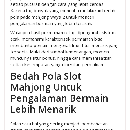
setiap putaran dengan cara yang lebih cerdas.
Karena itu, banyak yang mencoba melakukan bedah
pola pada mahjong ways 2 untuk mencari
pengalaman bermain yang lebih terarah.
Walaupun hasil permainan tetap dipengaruhi sistem
acak, memahami karakteristik permainan bisa
membantu pemain mengenali fitur-fitur menarik yang
tersedia. Mulai dari simbol kemenangan, momen
munculnya fitur bonus, hingga cara memanfaatkan
setiap kesempatan yang diberikan permainan.
Bedah Pola Slot
Mahjong Untuk
Pengalaman Bermain
Lebih Menarik
Salah satu hal yang sering menjadi pembahasan