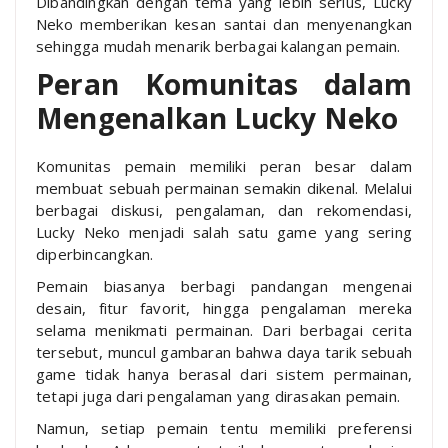
Dibandingkan dengan tema yang lebih serius, Lucky
Neko memberikan kesan santai dan menyenangkan
sehingga mudah menarik berbagai kalangan pemain.
Peran Komunitas dalam
Mengenalkan Lucky Neko
Komunitas pemain memiliki peran besar dalam
membuat sebuah permainan semakin dikenal. Melalui
berbagai diskusi, pengalaman, dan rekomendasi,
Lucky Neko menjadi salah satu game yang sering
diperbincangkan.
Pemain biasanya berbagi pandangan mengenai
desain, fitur favorit, hingga pengalaman mereka
selama menikmati permainan. Dari berbagai cerita
tersebut, muncul gambaran bahwa daya tarik sebuah
game tidak hanya berasal dari sistem permainan,
tetapi juga dari pengalaman yang dirasakan pemain.
Namun, setiap pemain tentu memiliki preferensi