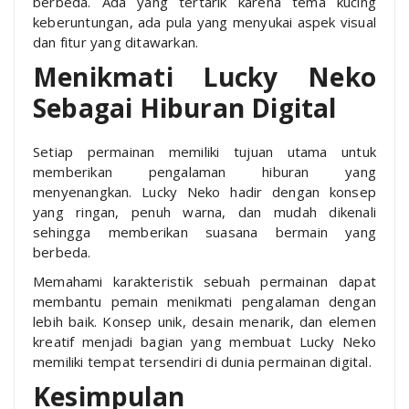
berbeda. Ada yang tertarik karena tema kucing
keberuntungan, ada pula yang menyukai aspek visual
dan fitur yang ditawarkan.
Menikmati Lucky Neko
Sebagai Hiburan Digital
Setiap permainan memiliki tujuan utama untuk
memberikan pengalaman hiburan yang
menyenangkan. Lucky Neko hadir dengan konsep
yang ringan, penuh warna, dan mudah dikenali
sehingga memberikan suasana bermain yang
berbeda.
Memahami karakteristik sebuah permainan dapat
membantu pemain menikmati pengalaman dengan
lebih baik. Konsep unik, desain menarik, dan elemen
kreatif menjadi bagian yang membuat Lucky Neko
memiliki tempat tersendiri di dunia permainan digital.
Kesimpulan