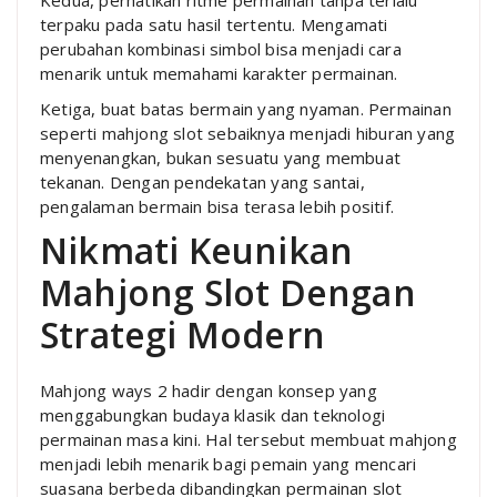
Kedua, perhatikan ritme permainan tanpa terlalu
terpaku pada satu hasil tertentu. Mengamati
perubahan kombinasi simbol bisa menjadi cara
menarik untuk memahami karakter permainan.
Ketiga, buat batas bermain yang nyaman. Permainan
seperti mahjong slot sebaiknya menjadi hiburan yang
menyenangkan, bukan sesuatu yang membuat
tekanan. Dengan pendekatan yang santai,
pengalaman bermain bisa terasa lebih positif.
Nikmati Keunikan
Mahjong Slot Dengan
Strategi Modern
Mahjong ways 2 hadir dengan konsep yang
menggabungkan budaya klasik dan teknologi
permainan masa kini. Hal tersebut membuat mahjong
menjadi lebih menarik bagi pemain yang mencari
suasana berbeda dibandingkan permainan slot