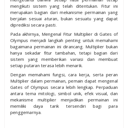
mengikuti sistem yang telah ditentukan. Fitur ini
merupakan bagian dari mekanisme permainan yang
berjalan sesuai aturan, bukan sesuatu yang dapat
diprediksi secara pasti.
Pada akhirnya, Mengenal Fitur Multiplier di Gates of
Olympus menjadi langkah penting untuk memahami
bagaimana permainan ini dirancang. Multiplier bukan
hanya sekadar fitur tambahan, tetapi bagian dari
sistem yang memberikan variasi dan membuat
setiap putaran terasa lebih menarik.
Dengan memahami fungsi, cara kerja, serta peran
Multiplier dalam permainan, pemain dapat mengenal
Gates of Olympus secara lebih lengkap. Perpaduan
antara tema mitologi, simbol unik, efek visual, dan
mekanisme multiplier menjadikan permainan ini
memiliki daya tarik tersendiri bagi para
penggemarnya.