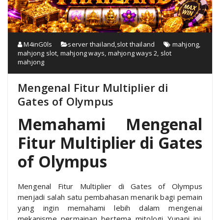
M4inG0ls
server thailand
,
slot thailand
mahjong
,
mahjong slot
,
mahjong ways
,
mahjong ways 2
,
slot
mahjong
Mengenal Fitur Multiplier di
Gates of Olympus
Memahami Mengenal
Fitur Multiplier di Gates
of Olympus
Mengenal Fitur Multiplier di Gates of Olympus
menjadi salah satu pembahasan menarik bagi pemain
yang ingin memahami lebih dalam mengenai
mekanisme permainan bertema mitologi Yunani ini.