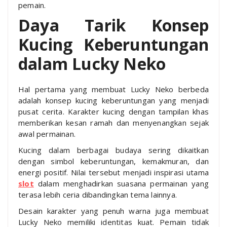
pemain.
Daya Tarik Konsep
Kucing Keberuntungan
dalam Lucky Neko
Hal pertama yang membuat Lucky Neko berbeda
adalah konsep kucing keberuntungan yang menjadi
pusat cerita. Karakter kucing dengan tampilan khas
memberikan kesan ramah dan menyenangkan sejak
awal permainan.
Kucing dalam berbagai budaya sering dikaitkan
dengan simbol keberuntungan, kemakmuran, dan
energi positif. Nilai tersebut menjadi inspirasi utama
slot
dalam menghadirkan suasana permainan yang
terasa lebih ceria dibandingkan tema lainnya.
Desain karakter yang penuh warna juga membuat
Lucky Neko memiliki identitas kuat. Pemain tidak