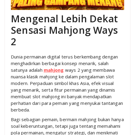
Mengenal Lebih Dekat
Sensasi Mahjong Ways
2
Dunia permainan digital terus berkembang dengan
menghadirkan berbagai konsep menarik, salah
satunya adalah
mahjong
ways 2 yang membawa
nuansa klasik mahjong ke dalam pengalaman slot
modern. Perpaduan simbol khas Asia, efek visual
yang menarik, serta fitur permainan yang dinamis
membuat slot mahjong ini banyak mendapatkan
perhatian dari para pemain yang menyukai tantangan
berbeda.
Bagi sebagian pemain, bermain mahjong bukan hanya
soal keberuntungan, tetapi juga tentang memahami
pola permainan, mengatur strategi, dan menikmati