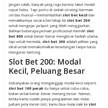
Jangan salah, banyak yang ragu karena takut modal
cepat habis. Tapi justru di sinilah strategi bermain
cerdas muncul—memanfaatkan
slot bet kecil
dan
menaikkannya secara bertahap ke
slot bet 200
untuk mengejar jackpot yang lebih menggiurkan.
Bahkan beberapa pemain profesional memilih
slot
bet 800
untuk benar-benar mengincar hadiah utama,
tapi untuk memulai,
slot bet 200
adalah pilihan yang
ideal untuk memaksimalkan keuntungan tanpa harus
menguras kantong.
Slot Bet 200: Modal
Kecil, Peluang Besar
Kebanyakan orang menganggap modal kecil seperti
slot bet 100 perak
itu hanya untuk coba-coba,
bukan untuk benar-benar menang besar. Namun,
ketika kamu sudah punya pengalaman dan mulai
paham pola mesin slot, kamu bisa mulai naik ke
slot