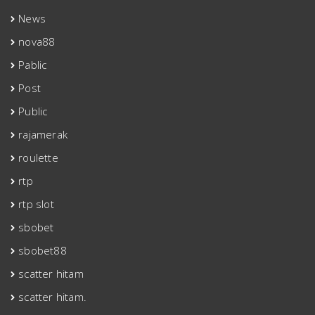
News
nova88
Pablic
Post
Public
rajamerak
roulette
rtp
rtp slot
sbobet
sbobet88
scatter hitam
scatter hitam.