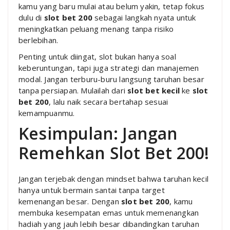
kamu yang baru mulai atau belum yakin, tetap fokus
dulu di
slot bet 200
sebagai langkah nyata untuk
meningkatkan peluang menang tanpa risiko
berlebihan.
Penting untuk diingat, slot bukan hanya soal
keberuntungan, tapi juga strategi dan manajemen
modal. Jangan terburu-buru langsung taruhan besar
tanpa persiapan. Mulailah dari
slot bet kecil
ke
slot
bet 200
, lalu naik secara bertahap sesuai
kemampuanmu.
Kesimpulan: Jangan
Remehkan Slot Bet 200!
Jangan terjebak dengan mindset bahwa taruhan kecil
hanya untuk bermain santai tanpa target
kemenangan besar. Dengan
slot bet 200
, kamu
membuka kesempatan emas untuk memenangkan
hadiah yang jauh lebih besar dibandingkan taruhan