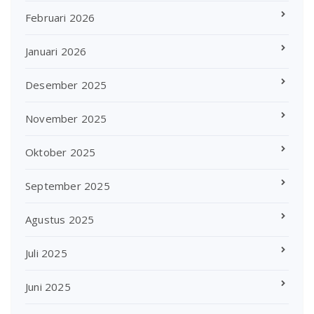
Februari 2026
Januari 2026
Desember 2025
November 2025
Oktober 2025
September 2025
Agustus 2025
Juli 2025
Juni 2025