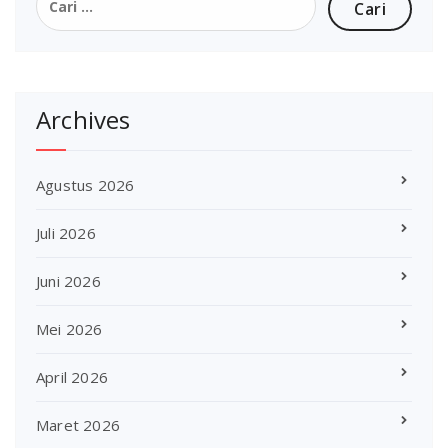
untuk:
Archives
Agustus 2026
Juli 2026
Juni 2026
Mei 2026
April 2026
Maret 2026