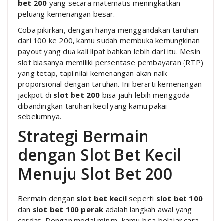
bet 200
yang secara matematis meningkatkan
peluang kemenangan besar.
Coba pikirkan, dengan hanya menggandakan taruhan
dari 100 ke 200, kamu sudah membuka kemungkinan
payout yang dua kali lipat bahkan lebih dari itu. Mesin
slot biasanya memiliki persentase pembayaran (RTP)
yang tetap, tapi nilai kemenangan akan naik
proporsional dengan taruhan. Ini berarti kemenangan
jackpot di
slot bet 200
bisa jauh lebih menggoda
dibandingkan taruhan kecil yang kamu pakai
sebelumnya.
Strategi Bermain
dengan Slot Bet Kecil
Menuju Slot Bet 200
Bermain dengan
slot bet kecil
seperti
slot bet 100
dan
slot bet 100 perak
adalah langkah awal yang
cerdas. Dengan modal minim, kamu bisa belajar cara