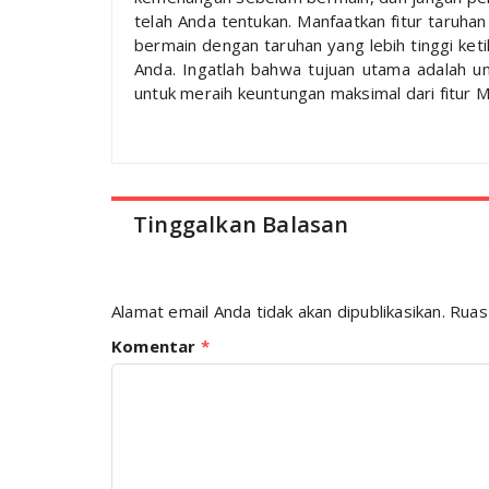
telah Anda tentukan. Manfaatkan fitur taruha
bermain dengan taruhan yang lebih tinggi ke
Anda. Ingatlah bahwa tujuan utama adalah u
untuk meraih keuntungan maksimal dari fitur 
Tinggalkan Balasan
Alamat email Anda tidak akan dipublikasikan.
Ruas
Komentar
*