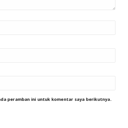
ada peramban ini untuk komentar saya berikutnya.