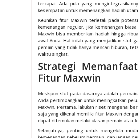
tercapai. Ada pula yang mengintegrasikan
kesempatan untuk memenangkan hadiah utama m
Keunikan fitur Maxwin terletak pada potens
kemenangan reguler. Jika kemenangan biasa m
Maxwin bisa memberikan hadiah hingga ribuan 
awal Anda. Hal inilah yang menjadikan slot 
pemain yang tidak hanya mencari hiburan, tet
waktu singkat.
Strategi Memanfaa
Fitur Maxwin
Meskipun slot pada dasarnya adalah permain
Anda pertimbangkan untuk meningkatkan pelu
Maxwin. Pertama, lakukan riset mengenai berb
saja yang dikenal memiliki fitur Maxwin denga
dapat ditemukan melalui ulasan pemain atau f
Selanjutnya, penting untuk mengelola mod
kemenangan sebelum bermain, dan jangan per