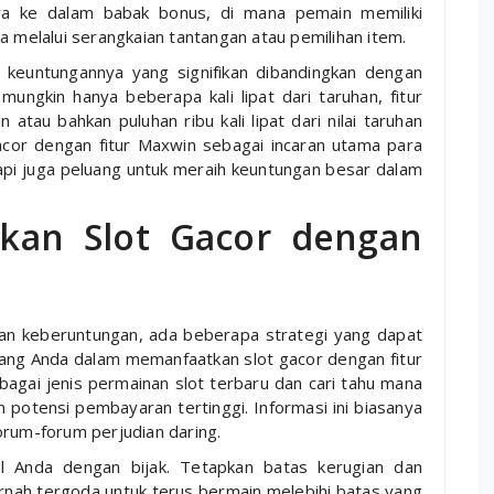
nya ke dalam babak bonus, di mana pemain memiliki
elalui serangkaian tantangan atau pemilihan item.
i keuntungannya yang signifikan dibandingkan dengan
ungkin hanya beberapa kali lipat dari taruhan, fitur
atau bahkan puluhan ribu kali lipat dari nilai taruhan
gacor dengan fitur Maxwin sebagai incaran utama para
api juga peluang untuk meraih keuntungan besar dalam
tkan Slot Gacor dengan
an keberuntungan, ada beberapa strategi yang dapat
ang Anda dalam memanfaatkan slot gacor dengan fitur
agai jenis permainan slot terbaru dan cari tahu mana
n potensi pembayaran tertinggi. Informasi ini biasanya
orum-forum perjudian daring.
al Anda dengan bijak. Tetapkan batas kerugian dan
nah tergoda untuk terus bermain melebihi batas yang