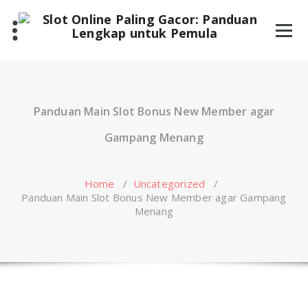
Skip
to
content
Panduan Main Slot Bonus New Member agar
Gampang Menang
Home
/
Uncategorized
/
Panduan Main Slot Bonus New Member agar Gampang
Menang