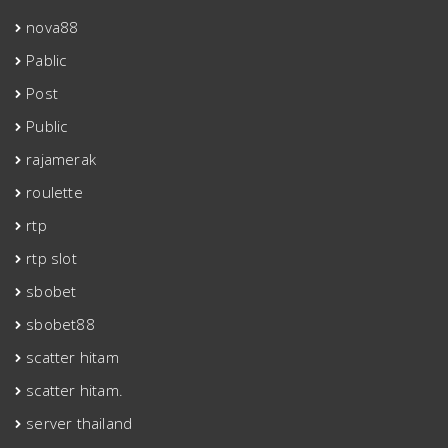
nova88
Pablic
Post
Public
rajamerak
roulette
rtp
rtp slot
sbobet
sbobet88
scatter hitam
scatter hitam.
server thailand