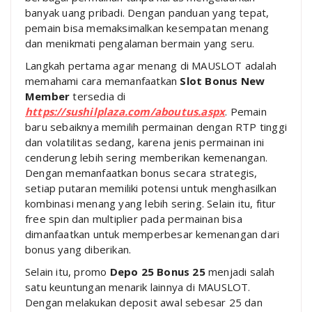
banyak uang pribadi. Dengan panduan yang tepat,
pemain bisa memaksimalkan kesempatan menang
dan menikmati pengalaman bermain yang seru.
Langkah pertama agar menang di MAUSLOT adalah
memahami cara memanfaatkan
Slot Bonus New
Member
tersedia di
https://sushilplaza.com/aboutus.aspx
. Pemain
baru sebaiknya memilih permainan dengan RTP tinggi
dan volatilitas sedang, karena jenis permainan ini
cenderung lebih sering memberikan kemenangan.
Dengan memanfaatkan bonus secara strategis,
setiap putaran memiliki potensi untuk menghasilkan
kombinasi menang yang lebih sering. Selain itu, fitur
free spin dan multiplier pada permainan bisa
dimanfaatkan untuk memperbesar kemenangan dari
bonus yang diberikan.
Selain itu, promo
Depo 25 Bonus 25
menjadi salah
satu keuntungan menarik lainnya di MAUSLOT.
Dengan melakukan deposit awal sebesar 25 dan