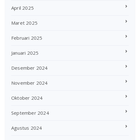
April 2025
Maret 2025
Februari 2025
Januari 2025
Desember 2024
November 2024
Oktober 2024
September 2024
Agustus 2024