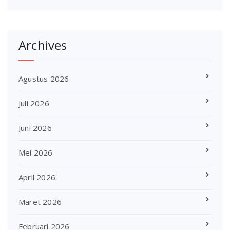
Archives
Agustus 2026
Juli 2026
Juni 2026
Mei 2026
April 2026
Maret 2026
Februari 2026