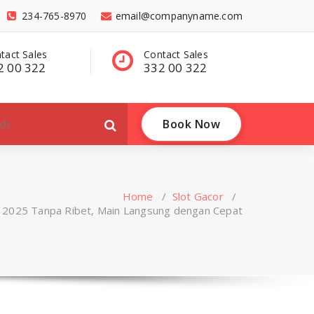
234-765-8970
email@companyname.com
tact Sales
Have a questions?
C
2 00 322
contact@dummy
3
.com
Book Now
Home
/
Slot Gacor
/
ne 2025 Tanpa Ribet, Main Langsung dengan Cepat