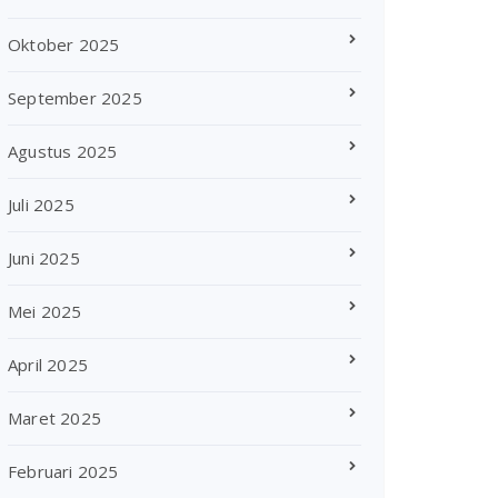
Oktober 2025
September 2025
Agustus 2025
Juli 2025
Juni 2025
Mei 2025
April 2025
Maret 2025
Februari 2025