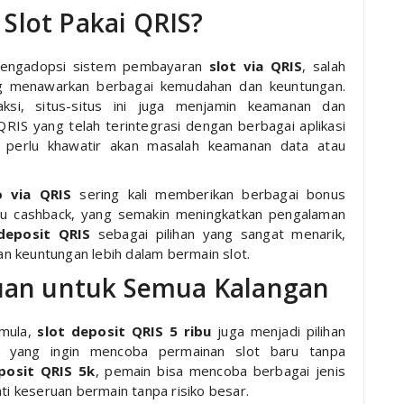
Slot Pakai QRIS?
i mengadopsi sistem pembayaran
slot via QRIS
, salah
 menawarkan berbagai kemudahan dan keuntungan.
ksi, situs-situs ini juga menjamin keamanan dan
IS yang telah terintegrasi dengan berbagai aplikasi
 perlu khawatir akan masalah keamanan data atau
o via QRIS
sering kali memberikan berbagai bonus
au cashback, yang semakin meningkatkan pengalaman
deposit QRIS
sebagai pilihan yang sangat menarik,
n keuntungan lebih dalam bermain slot.
buan untuk Semua Kalangan
emula,
slot deposit QRIS 5 ribu
juga menjadi pilihan
 yang ingin mencoba permainan slot baru tanpa
posit QRIS 5k
, pemain bisa mencoba berbagai jenis
 keseruan bermain tanpa risiko besar.