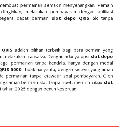
 membuat permainan semakin menyenangkan. Pemain
diinginkan, melakukan pembayaran dengan aplikasi
segera dapat bermain
slot depo QRIS 5k
tanpa
t QRIS
adalah pilihan terbaik bagi para pemain yang
 melakukan transaksi. Dengan adanya opsi
slot depo
bagai permainan tanpa kendala, hanya dengan modal
QRIS 5000
. Tidak hanya itu, dengan sistem yang aman
da permainan tanpa khawatir soal pembayaran. Oleh
engalaman bermain slot tanpa ribet, memilih
situs slot
i tahun 2025 dengan penuh keseruan.