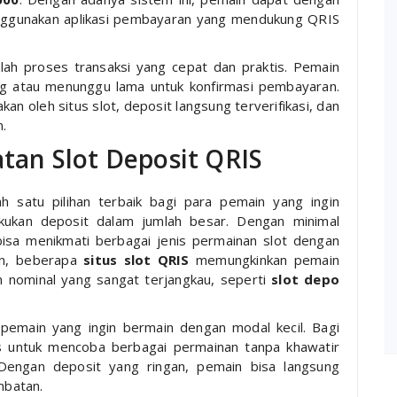
ggunakan aplikasi pembayaran yang mendukung QRIS
ah proses transaksi yang cepat dan praktis. Pemain
ing atau menunggu lama untuk konfirmasi pembayaran.
n oleh situs slot, deposit langsung terverifikasi, dan
.
an Slot Deposit QRIS
h satu pilihan terbaik bagi para pemain yang ingin
kukan deposit dalam jumlah besar. Dengan minimal
bisa menikmati berbagai jenis permainan slot dengan
an, beberapa
situs slot QRIS
memungkinkan pemain
 nominal yang sangat terjangkau, seperti
slot depo
i pemain yang ingin bermain dengan modal kecil. Bagi
s untuk mencoba berbagai permainan tanpa khawatir
Dengan deposit yang ringan, pemain bisa langsung
mbatan.