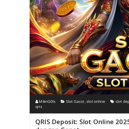
M4inG0ls
Slot Gacor
,
slot online
slot de
qris
QRIS Deposit: Slot Online 20