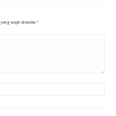
 yang wajib ditandai
*