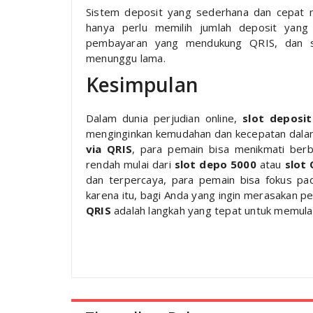
Sistem deposit yang sederhana dan cepat
hanya perlu memilih jumlah deposit yang 
pembayaran yang mendukung QRIS, dan 
menunggu lama.
Kesimpulan
Dalam dunia perjudian online,
slot deposi
menginginkan kemudahan dan kecepatan dalam
via QRIS
, para pemain bisa menikmati ber
rendah mulai dari
slot depo 5000
atau
slot 
dan terpercaya, para pemain bisa fokus pa
karena itu, bagi Anda yang ingin merasakan p
QRIS
adalah langkah yang tepat untuk memula