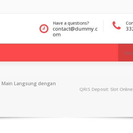
questions?
Contact Sales
Con
ct@dummy.c
332 00 322
33
Search
for:
t, Main Langsung dengan
QRIS Deposit: Slot Onli