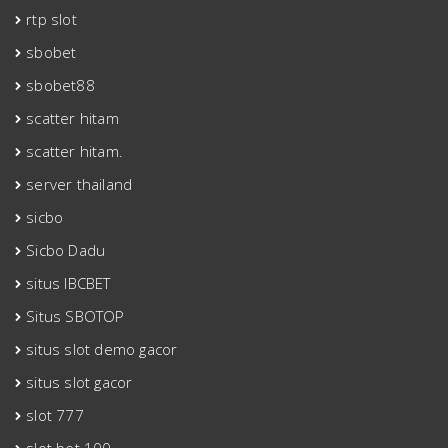
rtp slot
sbobet
sbobet88
scatter hitam
scatter hitam.
server thailand
sicbo
Sicbo Dadu
situs IBCBET
Situs SBOTOP
situs slot demo gacor
situs slot gacor
slot 777