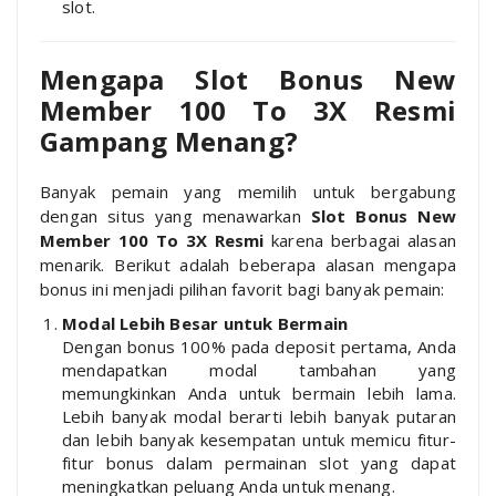
slot.
Mengapa Slot Bonus New
Member 100 To 3X Resmi
Gampang Menang?
Banyak pemain yang memilih untuk bergabung
dengan situs yang menawarkan
Slot Bonus New
Member 100 To 3X Resmi
karena berbagai alasan
menarik. Berikut adalah beberapa alasan mengapa
bonus ini menjadi pilihan favorit bagi banyak pemain:
Modal Lebih Besar untuk Bermain
Dengan bonus 100% pada deposit pertama, Anda
mendapatkan modal tambahan yang
memungkinkan Anda untuk bermain lebih lama.
Lebih banyak modal berarti lebih banyak putaran
dan lebih banyak kesempatan untuk memicu fitur-
fitur bonus dalam permainan slot yang dapat
meningkatkan peluang Anda untuk menang.