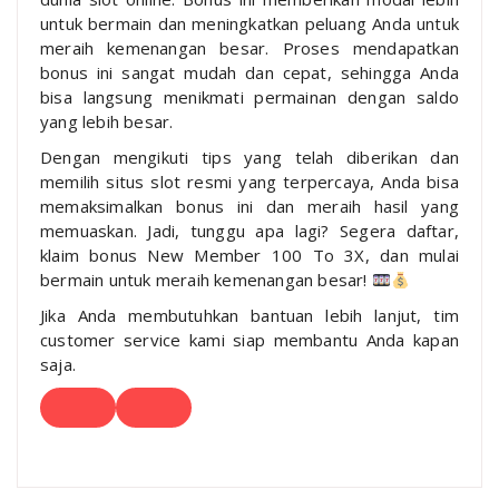
untuk bermain dan meningkatkan peluang Anda untuk
meraih kemenangan besar. Proses mendapatkan
bonus ini sangat mudah dan cepat, sehingga Anda
bisa langsung menikmati permainan dengan saldo
yang lebih besar.
Dengan mengikuti tips yang telah diberikan dan
memilih situs slot resmi yang terpercaya, Anda bisa
memaksimalkan bonus ini dan meraih hasil yang
memuaskan. Jadi, tunggu apa lagi? Segera daftar,
klaim bonus New Member 100 To 3X, dan mulai
bermain untuk meraih kemenangan besar!
Jika Anda membutuhkan bantuan lebih lanjut, tim
customer service kami siap membantu Anda kapan
saja.