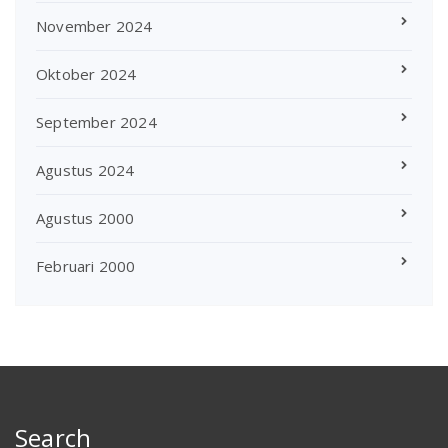
November 2024
Oktober 2024
September 2024
Agustus 2024
Agustus 2000
Februari 2000
Search