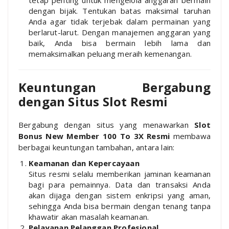
tetap penting untuk mengelola anggaran bermain
dengan bijak. Tentukan batas maksimal taruhan
Anda agar tidak terjebak dalam permainan yang
berlarut-larut. Dengan manajemen anggaran yang
baik, Anda bisa bermain lebih lama dan
memaksimalkan peluang meraih kemenangan.
Keuntungan Bergabung
dengan Situs Slot Resmi
Bergabung dengan situs yang menawarkan
Slot
Bonus New Member 100 To 3X Resmi
membawa
berbagai keuntungan tambahan, antara lain:
Keamanan dan Kepercayaan
Situs resmi selalu memberikan jaminan keamanan
bagi para pemainnya. Data dan transaksi Anda
akan dijaga dengan sistem enkripsi yang aman,
sehingga Anda bisa bermain dengan tenang tanpa
khawatir akan masalah keamanan.
Pelayanan Pelanggan Profesional