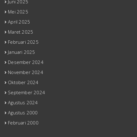
Juni 2025
Mei 2025
April 2025
Maret 2025
Februari 2025
Januari 2025
Desember 2024
November 2024
Oktober 2024
September 2024
Agustus 2024
Agustus 2000
Februari 2000