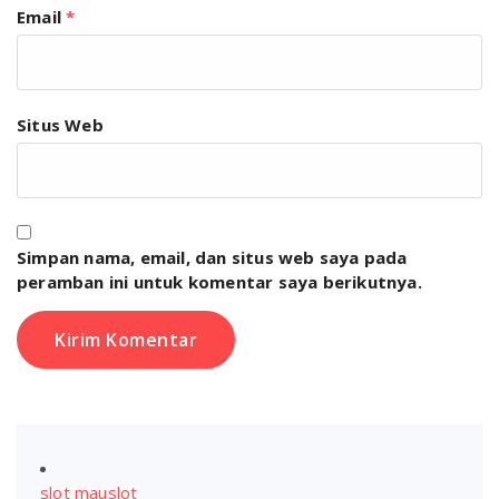
Email
*
Situs Web
Simpan nama, email, dan situs web saya pada
peramban ini untuk komentar saya berikutnya.
slot mauslot