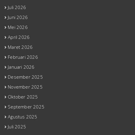
Juli 2026
Juni 2026
Mei 2026
April 2026
Maret 2026
Februari 2026
Januari 2026
Desember 2025
November 2025
Oktober 2025
September 2025
Agustus 2025
Juli 2025