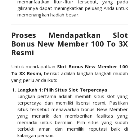
memanfaatkan fitur-fitur tersebut, yang pada
gilirannya dapat meningkatkan peluang Anda untuk
memenangkan hadiah besar.
Proses Mendapatkan Slot
Bonus New Member 100 To 3X
Resmi
Untuk mendapatkan
Slot Bonus New Member 100
To 3X Resmi
, berikut adalah langkah-langkah mudah
yang perlu Anda ikuti:
Langkah 1: Pilih Situs Slot Terpercaya
Langkah pertama adalah memilih situs slot yang
terpercaya dan memiliki lisensi resmi. Pastikan
situs tersebut menawarkan bonus New Member
yang menarik dan memberikan fasilitas yang
memadai untuk bermain. Pilih situs yang sudah
terbukti aman dan memiliki reputasi baik di
kalangan pemain.