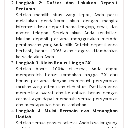
Langkah 2: Daftar dan Lakukan Deposit
Pertama
Setelah memilih situs yang tepat, Anda perlu
melakukan pendaftaran akun dengan mengisi
informasi dasar seperti nama lengkap, email, dan
nomor telepon. Setelah akun Anda terdaftar,
lakukan deposit pertama menggunakan metode
pembayaran yang Anda pilih. Setelah deposit Anda
berhasil, bonus 100% akan segera ditambahkan
ke saldo akun Anda.
Langkah 3: Klaim Bonus Hingga 3X
Setelah bonus 100% diterima, Anda dapat
memperoleh bonus tambahan hingga 3X dari
bonus pertama dengan memenuhi persyaratan
taruhan yang ditentukan oleh situs. Pastikan Anda
memeriksa syarat dan ketentuan bonus dengan
cermat agar dapat memenuhi semua persyaratan
dan mendapatkan bonus tambahan.
Langkah 4: Mulai Bermain dan Menangkan
Hadiah
Setelah semua proses selesai, Anda bisa langsung