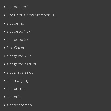
slot bet kecil
Slot Bonus New Member 100
slot demo
slot depo 10k
slot depo 5k
Slot Gacor
slot gacor 777
slot gacor hari ini
slot gratis saldo
slot mahjong
slot online
slot qris
slot spaceman