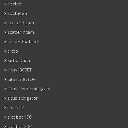
sbobet
sbobet88
scatter hitam
scatter hitam.
server thailand
sicbo
Sicbo Dadu
situs IBCBET
Situs SBOTOP
situs slot demo gacor
situs slot gacor
slot 777
slot bet 100
slot bet 200