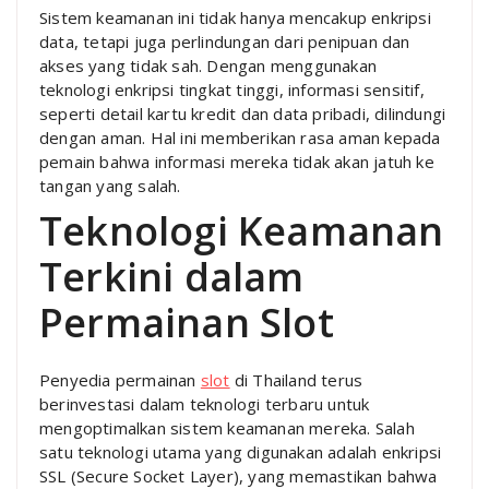
Sistem keamanan ini tidak hanya mencakup enkripsi
data, tetapi juga perlindungan dari penipuan dan
akses yang tidak sah. Dengan menggunakan
teknologi enkripsi tingkat tinggi, informasi sensitif,
seperti detail kartu kredit dan data pribadi, dilindungi
dengan aman. Hal ini memberikan rasa aman kepada
pemain bahwa informasi mereka tidak akan jatuh ke
tangan yang salah.
Teknologi Keamanan
Terkini dalam
Permainan Slot
Penyedia permainan
slot
di Thailand terus
berinvestasi dalam teknologi terbaru untuk
mengoptimalkan sistem keamanan mereka. Salah
satu teknologi utama yang digunakan adalah enkripsi
SSL (Secure Socket Layer), yang memastikan bahwa