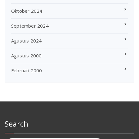
Oktober 2024
September 2024
Agustus 2024
Agustus 2000
Februari 2000
Search