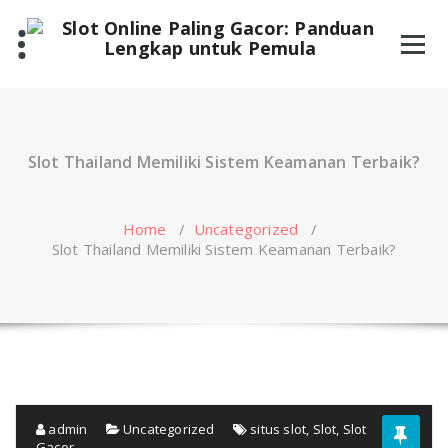
Skip
to
content
Slot Thailand Memiliki Sistem Keamanan Terbaik?
Home
/
Uncategorized
/
Slot Thailand Memiliki Sistem Keamanan Terbaik?
admin
Uncategorized
situs slot
,
Slot
,
Slot
Gacor