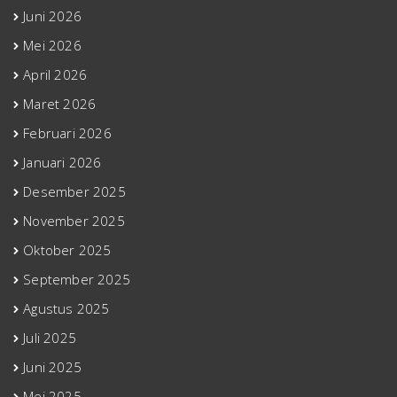
Juni 2026
Mei 2026
April 2026
Maret 2026
Februari 2026
Januari 2026
Desember 2025
November 2025
Oktober 2025
September 2025
Agustus 2025
Juli 2025
Juni 2025
Mei 2025