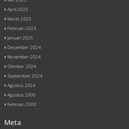
April 2025
Maret 2025
Februari 2025
Januari 2025
Desember 2024
November 2024
Oktober 2024
September 2024
Agustus 2024
Agustus 2000
Februari 2000
Meta