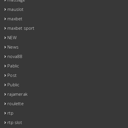
mauslot
maxbet
maxbet sport
NEW
News
nova88
Pablic
Post
Public
rajamerak
roulette
rtp
rtp slot