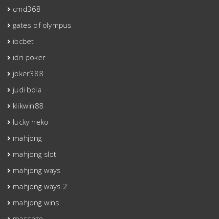
cmd368
gates of olympus
ibcbet
idn poker
joker388
judi bola
klikwin88
lucky neko
mahjong
mahjong slot
mahjong ways
mahjong ways 2
mahjong wins
massage