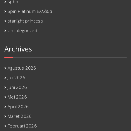
spbo
Spin Platinum Ελλάδα
starlight princess
Uncategorized
Archives
Agustus 2026
Juli 2026
Juni 2026
Mei 2026
April 2026
Maret 2026
Februari 2026