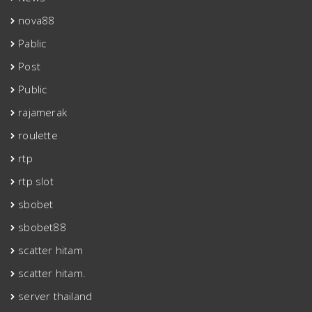
nova88
Pablic
Post
Public
rajamerak
roulette
rtp
rtp slot
sbobet
sbobet88
scatter hitam
scatter hitam.
server thailand