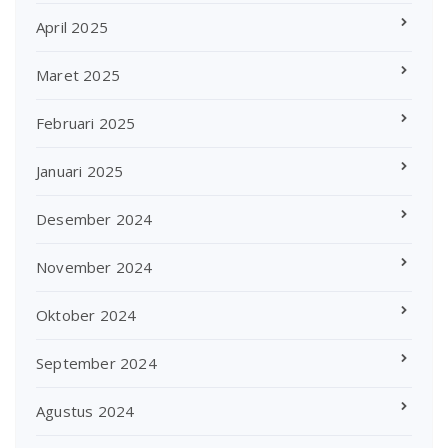
April 2025
Maret 2025
Februari 2025
Januari 2025
Desember 2024
November 2024
Oktober 2024
September 2024
Agustus 2024