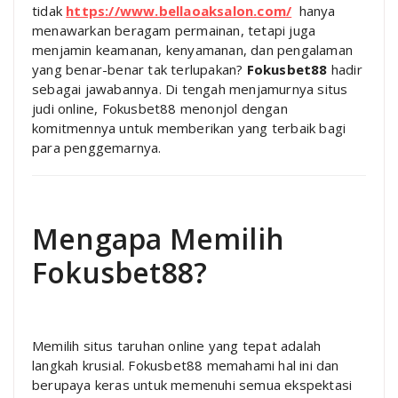
tidak
https://www.bellaoaksalon.com/
hanya
menawarkan beragam permainan, tetapi juga
menjamin keamanan, kenyamanan, dan pengalaman
yang benar-benar tak terlupakan?
Fokusbet88
hadir
sebagai jawabannya. Di tengah menjamurnya situs
judi online, Fokusbet88 menonjol dengan
komitmennya untuk memberikan yang terbaik bagi
para penggemarnya.
Mengapa Memilih
Fokusbet88?
Memilih situs taruhan online yang tepat adalah
langkah krusial. Fokusbet88 memahami hal ini dan
berupaya keras untuk memenuhi semua ekspektasi