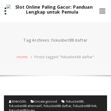
Skip
to
content
Tag Archives: fokusbet88 daftar
Home
/
Posts tagged "fokusbet88 daftar"
M4inG0ls
Uncategorized
fokusbet88
,
fokusbet88 alternatif
,
fokusbet88 daftar
,
fokusbet88 link
,
fokusbet88 login