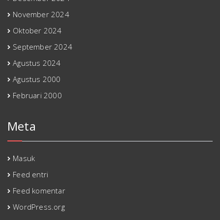
November 2024
Oktober 2024
September 2024
Agustus 2024
Agustus 2000
Februari 2000
Meta
Masuk
Feed entri
Feed komentar
WordPress.org