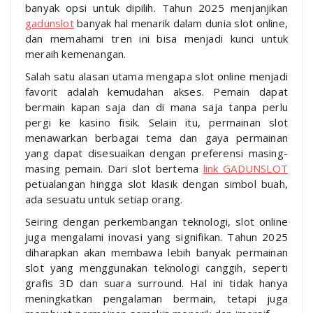
banyak opsi untuk dipilih. Tahun 2025 menjanjikan
gadunslot
banyak hal menarik dalam dunia slot online,
dan memahami tren ini bisa menjadi kunci untuk
meraih kemenangan.
Salah satu alasan utama mengapa slot online menjadi
favorit adalah kemudahan akses. Pemain dapat
bermain kapan saja dan di mana saja tanpa perlu
pergi ke kasino fisik. Selain itu, permainan slot
menawarkan berbagai tema dan gaya permainan
yang dapat disesuaikan dengan preferensi masing-
masing pemain. Dari slot bertema
link GADUNSLOT
petualangan hingga slot klasik dengan simbol buah,
ada sesuatu untuk setiap orang.
Seiring dengan perkembangan teknologi, slot online
juga mengalami inovasi yang signifikan. Tahun 2025
diharapkan akan membawa lebih banyak permainan
slot yang menggunakan teknologi canggih, seperti
grafis 3D dan suara surround. Hal ini tidak hanya
meningkatkan pengalaman bermain, tetapi juga