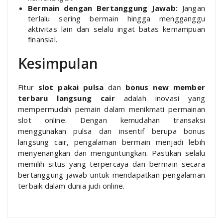
Bermain dengan Bertanggung Jawab:
Jangan
terlalu sering bermain hingga mengganggu
aktivitas lain dan selalu ingat batas kemampuan
finansial.
Kesimpulan
Fitur
slot pakai pulsa
dan
bonus new member
terbaru langsung cair
adalah inovasi yang
mempermudah pemain dalam menikmati permainan
slot online. Dengan kemudahan transaksi
menggunakan pulsa dan insentif berupa bonus
langsung cair, pengalaman bermain menjadi lebih
menyenangkan dan menguntungkan. Pastikan selalu
memilih situs yang terpercaya dan bermain secara
bertanggung jawab untuk mendapatkan pengalaman
terbaik dalam dunia judi online.