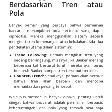
Berdasarkan Tren atau
Pola
Banyak pemain yang percaya bahwa permainan
baccarat menunjukkan pola tertentu yang dapat
diprediksi. Mereka menggunakan sistem seperti
mengikuti tren kemenangan atau kekalahan. Ada dua
pendekatan utama dalam sistem ini:
Trend Following:
Pemain mengikuti tren yang
sedang berlangsung, misalnya jika Banker menang
beberapa kali berturut-turut, mereka akan terus
bertaruh Banker sampai tren tersebut berakhir.
Counter-Trend:
Sebaliknya, pemain akan berpikir
bahwa tren akan berbalik dan mencoba
memanfaatkan peluang tersebut.
Walaupun metode ini banyak dipakai, penting untuk
diingat bahwa baccarat adalah permainan berbasis
keberuntungan, dan pola yang tampak bisa saja