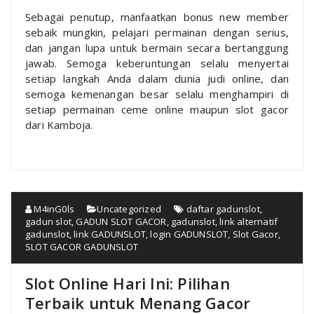
Sebagai penutup, manfaatkan bonus new member
sebaik mungkin, pelajari permainan dengan serius,
dan jangan lupa untuk bermain secara bertanggung
jawab. Semoga keberuntungan selalu menyertai
setiap langkah Anda dalam dunia judi online, dan
semoga kemenangan besar selalu menghampiri di
setiap permainan ceme online maupun slot gacor
dari Kamboja.
M4inG0ls
Uncategorized
daftar gadunslot
,
gadun slot
,
GADUN SLOT GACOR
,
gadunslot
,
link alternatif
gadunslot
,
link GADUNSLOT
,
login GADUNSLOT
,
Slot Gacor
,
SLOT GACOR GADUNSLOT
Slot Online Hari Ini: Pilihan
Terbaik untuk Menang Gacor