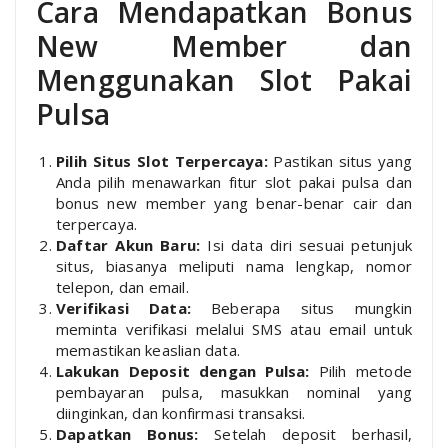
Cara Mendapatkan Bonus
New Member dan
Menggunakan Slot Pakai
Pulsa
Pilih Situs Slot Terpercaya:
Pastikan situs yang
Anda pilih menawarkan fitur slot pakai pulsa dan
bonus new member yang benar-benar cair dan
terpercaya.
Daftar Akun Baru:
Isi data diri sesuai petunjuk
situs, biasanya meliputi nama lengkap, nomor
telepon, dan email.
Verifikasi Data:
Beberapa situs mungkin
meminta verifikasi melalui SMS atau email untuk
memastikan keaslian data.
Lakukan Deposit dengan Pulsa:
Pilih metode
pembayaran pulsa, masukkan nominal yang
diinginkan, dan konfirmasi transaksi.
Dapatkan Bonus:
Setelah deposit berhasil,