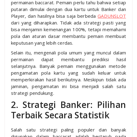
permainan baccarat. Pemain perlu tahu bahwa setiap
putaran dimulai dengan dua kartu untuk Banker dan
Player, dan hasilnya bisa saja berbeda
GADUNSLOT
dari yang diharapkan. Tidak ada strategi pasti yang
bisa menjamin kemenangan 100%, tetapi memahami
pola dan aturan dasar membantu pemain membuat
keputusan yang lebih cerdas.
Selain itu, mengenali pola umum yang muncul dalam
permainan dapat membantu prediksi hasil
selanjutnya. Banyak pemain menggunakan metode
pengamatan pola kartu yang sudah keluar untuk
memperkirakan hasil berikutnya. Meskipun tidak ada
jaminan, pengamatan ini bisa menjadi salah satu
strategi pendukung.
2. Strategi Banker: Pilihan
Terbaik Secara Statistik
Salah satu strategi paling populer dan banyak
digunakan dalam baccarat adalah bertaruh pada