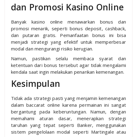
dan Promosi Kasino Online
Banyak kasino online menawarkan bonus dan
promosi menarik, seperti bonus deposit, cashback,
dan putaran gratis. Pemanfaatan bonus ini bisa
menjadi strategi yang efektif untuk memperbesar
modal dan mengurangi risiko kerugian.
Namun, pastikan selalu membaca syarat dan
ketentuan dari bonus tersebut agar tidak mengalami
kendala saat ingin melakukan penarikan kemenangan.
Kesimpulan
Tidak ada strategi pasti yang menjamin kemenangan
dalam baccarat online karena permainan ini sangat
bergantung pada keberuntungan. Namun, dengan
memahami aturan dasar, menerapkan strategi
taruhan yang tepat seperti Banker, menggunakan
sistem pengelolaan modal seperti Martingale atau