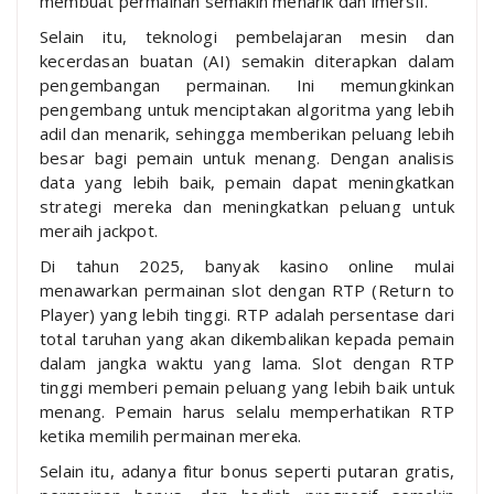
membuat permainan semakin menarik dan imersif.
Selain itu, teknologi pembelajaran mesin dan
kecerdasan buatan (AI) semakin diterapkan dalam
pengembangan permainan. Ini memungkinkan
pengembang untuk menciptakan algoritma yang lebih
adil dan menarik, sehingga memberikan peluang lebih
besar bagi pemain untuk menang. Dengan analisis
data yang lebih baik, pemain dapat meningkatkan
strategi mereka dan meningkatkan peluang untuk
meraih jackpot.
Di tahun 2025, banyak kasino online mulai
menawarkan permainan slot dengan RTP (Return to
Player) yang lebih tinggi. RTP adalah persentase dari
total taruhan yang akan dikembalikan kepada pemain
dalam jangka waktu yang lama. Slot dengan RTP
tinggi memberi pemain peluang yang lebih baik untuk
menang. Pemain harus selalu memperhatikan RTP
ketika memilih permainan mereka.
Selain itu, adanya fitur bonus seperti putaran gratis,