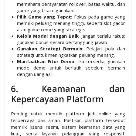
memahami persyaratan rollover, batas waktu, dan
game yang bisa digunakan.
Pilih Game yang Tepat
: Fokus pada game yang
memiliki peluang menang tinggi, seperti slot gacor
atau game ceme yang strategis.
Kelola Modal dengan Baik
: Jangan terlalu rakus;
gunakan bonus secara bertanggung jawab.
Gunakan Strategi Bermain
: Pelajari pola dan
strategi untuk meningkatkan peluang menang.
Manfaatkan Fitur Demo
: Jika tersedia, gunakan
mode demo untuk berlatih sebelum bermain
dengan uang asli.
6. Keamanan dan
Kepercayaan Platform
Penting untuk memilih platform judi online yang
terpercaya dan aman. Pastikan platform tersebut
memiliki lisensi resmi, sistem keamanan data yang
kuat, serta layanan pelanggan yang responsif.