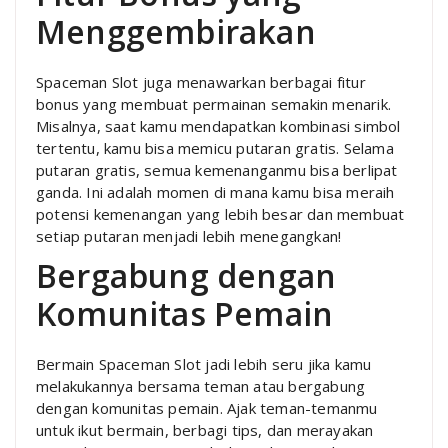
Menggembirakan
Spaceman Slot juga menawarkan berbagai fitur
bonus yang membuat permainan semakin menarik.
Misalnya, saat kamu mendapatkan kombinasi simbol
tertentu, kamu bisa memicu putaran gratis. Selama
putaran gratis, semua kemenanganmu bisa berlipat
ganda. Ini adalah momen di mana kamu bisa meraih
potensi kemenangan yang lebih besar dan membuat
setiap putaran menjadi lebih menegangkan!
Bergabung dengan
Komunitas Pemain
Bermain Spaceman Slot jadi lebih seru jika kamu
melakukannya bersama teman atau bergabung
dengan komunitas pemain. Ajak teman-temanmu
untuk ikut bermain, berbagi tips, dan merayakan