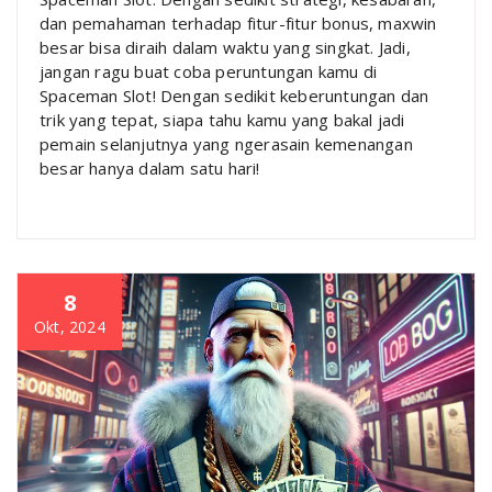
dan pemahaman terhadap fitur-fitur bonus, maxwin
besar bisa diraih dalam waktu yang singkat. Jadi,
jangan ragu buat coba peruntungan kamu di
Spaceman Slot! Dengan sedikit keberuntungan dan
trik yang tepat, siapa tahu kamu yang bakal jadi
pemain selanjutnya yang ngerasain kemenangan
besar hanya dalam satu hari!
8
Okt, 2024