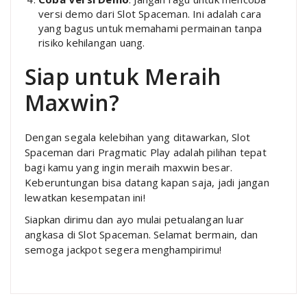
versi demo dari Slot Spaceman. Ini adalah cara
yang bagus untuk memahami permainan tanpa
risiko kehilangan uang.
Siap untuk Meraih
Maxwin?
Dengan segala kelebihan yang ditawarkan, Slot
Spaceman dari Pragmatic Play adalah pilihan tepat
bagi kamu yang ingin meraih maxwin besar.
Keberuntungan bisa datang kapan saja, jadi jangan
lewatkan kesempatan ini!
Siapkan dirimu dan ayo mulai petualangan luar
angkasa di Slot Spaceman. Selamat bermain, dan
semoga jackpot segera menghampirimu!