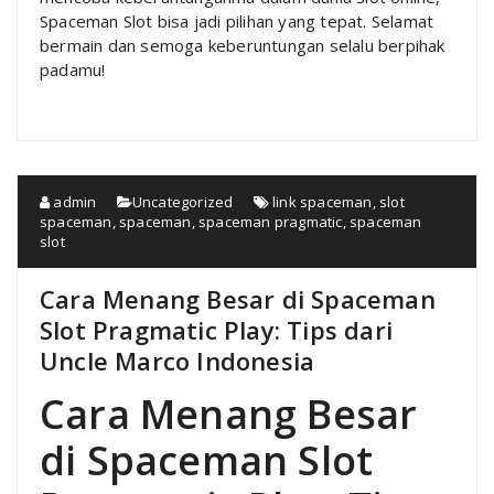
Spaceman Slot bisa jadi pilihan yang tepat. Selamat
bermain dan semoga keberuntungan selalu berpihak
padamu!
admin
Uncategorized
link spaceman
,
slot
spaceman
,
spaceman
,
spaceman pragmatic
,
spaceman
slot
Cara Menang Besar di Spaceman
Slot Pragmatic Play: Tips dari
Uncle Marco Indonesia
Cara Menang Besar
di Spaceman Slot