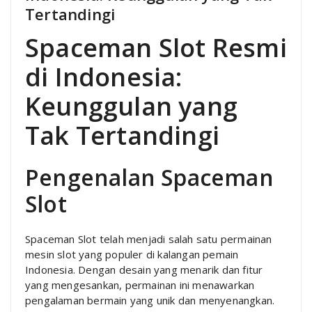
Tertandingi
Spaceman Slot Resmi
di Indonesia:
Keunggulan yang
Tak Tertandingi
Pengenalan Spaceman
Slot
Spaceman Slot telah menjadi salah satu permainan
mesin slot yang populer di kalangan pemain
Indonesia. Dengan desain yang menarik dan fitur
yang mengesankan, permainan ini menawarkan
pengalaman bermain yang unik dan menyenangkan.