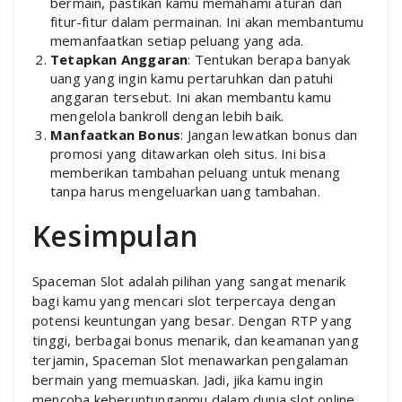
bermain, pastikan kamu memahami aturan dan
fitur-fitur dalam permainan. Ini akan membantumu
memanfaatkan setiap peluang yang ada.
Tetapkan Anggaran
: Tentukan berapa banyak
uang yang ingin kamu pertaruhkan dan patuhi
anggaran tersebut. Ini akan membantu kamu
mengelola bankroll dengan lebih baik.
Manfaatkan Bonus
: Jangan lewatkan bonus dan
promosi yang ditawarkan oleh situs. Ini bisa
memberikan tambahan peluang untuk menang
tanpa harus mengeluarkan uang tambahan.
Kesimpulan
Spaceman Slot adalah pilihan yang sangat menarik
bagi kamu yang mencari slot terpercaya dengan
potensi keuntungan yang besar. Dengan RTP yang
tinggi, berbagai bonus menarik, dan keamanan yang
terjamin, Spaceman Slot menawarkan pengalaman
bermain yang memuaskan. Jadi, jika kamu ingin
mencoba keberuntunganmu dalam dunia slot online,