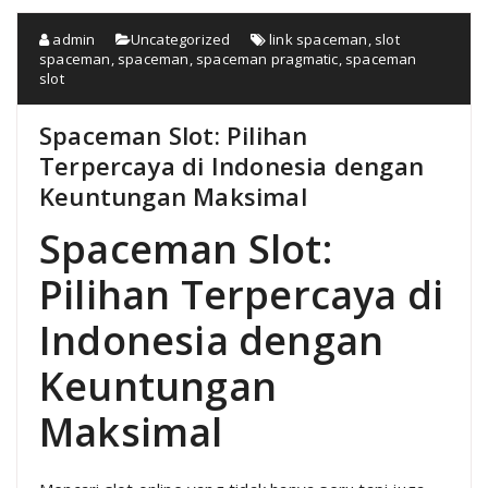
admin
Uncategorized
link spaceman
,
slot
spaceman
,
spaceman
,
spaceman pragmatic
,
spaceman
slot
Spaceman Slot: Pilihan
Terpercaya di Indonesia dengan
Keuntungan Maksimal
Spaceman Slot:
Pilihan Terpercaya di
Indonesia dengan
Keuntungan
Maksimal