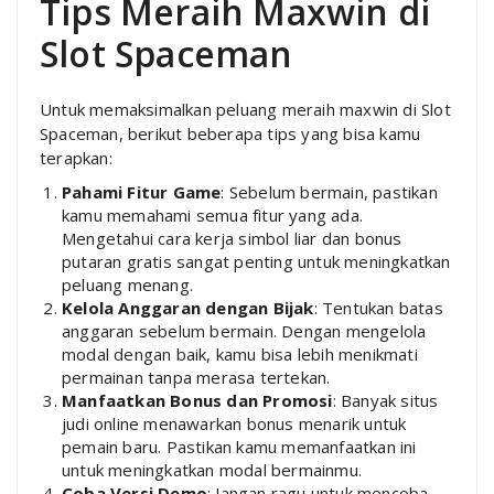
Tips Meraih Maxwin di
Slot Spaceman
Untuk memaksimalkan peluang meraih maxwin di Slot
Spaceman, berikut beberapa tips yang bisa kamu
terapkan:
Pahami Fitur Game
: Sebelum bermain, pastikan
kamu memahami semua fitur yang ada.
Mengetahui cara kerja simbol liar dan bonus
putaran gratis sangat penting untuk meningkatkan
peluang menang.
Kelola Anggaran dengan Bijak
: Tentukan batas
anggaran sebelum bermain. Dengan mengelola
modal dengan baik, kamu bisa lebih menikmati
permainan tanpa merasa tertekan.
Manfaatkan Bonus dan Promosi
: Banyak situs
judi online menawarkan bonus menarik untuk
pemain baru. Pastikan kamu memanfaatkan ini
untuk meningkatkan modal bermainmu.
Coba Versi Demo
: Jangan ragu untuk mencoba