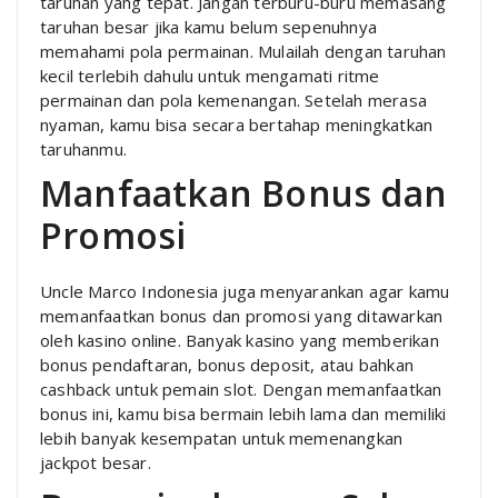
taruhan yang tepat. Jangan terburu-buru memasang
taruhan besar jika kamu belum sepenuhnya
memahami pola permainan. Mulailah dengan taruhan
kecil terlebih dahulu untuk mengamati ritme
permainan dan pola kemenangan. Setelah merasa
nyaman, kamu bisa secara bertahap meningkatkan
taruhanmu.
Manfaatkan Bonus dan
Promosi
Uncle Marco Indonesia juga menyarankan agar kamu
memanfaatkan bonus dan promosi yang ditawarkan
oleh kasino online. Banyak kasino yang memberikan
bonus pendaftaran, bonus deposit, atau bahkan
cashback untuk pemain slot. Dengan memanfaatkan
bonus ini, kamu bisa bermain lebih lama dan memiliki
lebih banyak kesempatan untuk memenangkan
jackpot besar.