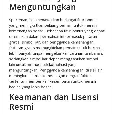
Menguntungkan
Spaceman Slot menawarkan berbagai fitur bonus
yang meningkatkan peluang pemain untuk meraih
kemenangan besar. Beberapa fitur bonus yang dapat
ditemukan dalam permainan ini termasuk putaran
gratis, simbol liar, dan pengganda kemenangan.
Putaran gratis memungkinkan pemain untuk bermain
lebih banyak tanpa mengeluarkan taruhan tambahan,
sedangkan simbol liar dapat menggantikan simbol
lain untuk membentuk kombinasi yang
menguntungkan. Pengganda kemenangan, di sisi lain,
meningkatkan nilai kemenangan dengan faktor
tertentu, memberikan kesempatan untuk meraih
hadiah yang lebih besar.
Keamanan dan Lisensi
Resmi