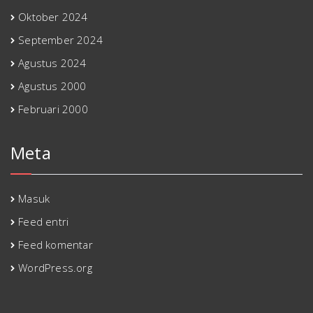
Oktober 2024
September 2024
Agustus 2024
Agustus 2000
Februari 2000
Meta
Masuk
Feed entri
Feed komentar
WordPress.org