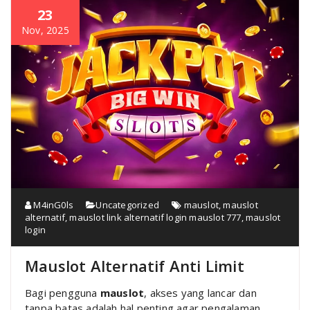
23
Nov, 2025
M4inG0ls
Uncategorized
mauslot
,
mauslot
alternatif
,
mauslot link alternatif login mauslot 777
,
mauslot
login
Mauslot Alternatif Anti Limit
Bagi pengguna
mauslot
, akses yang lancar dan
tanpa batas adalah hal penting agar pengalaman