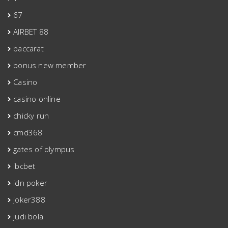
67
AIRBET 88
baccarat
bonus new member
Casino
casino online
chicky run
cmd368
gates of olympus
ibcbet
idn poker
joker388
judi bola