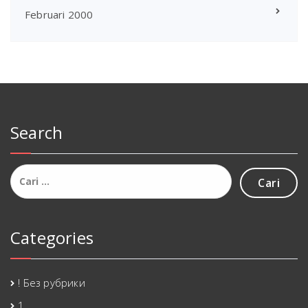
Februari 2000
Search
Cari
untuk:
Categories
! Без рубрики
1