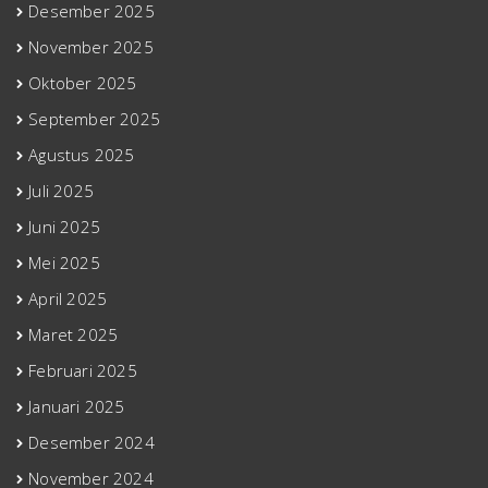
Desember 2025
November 2025
Oktober 2025
September 2025
Agustus 2025
Juli 2025
Juni 2025
Mei 2025
April 2025
Maret 2025
Februari 2025
Januari 2025
Desember 2024
November 2024