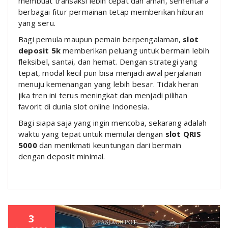
membuat transaksi lebih cepat dan aman, sementara
berbagai fitur permainan tetap memberikan hiburan
yang seru.
Bagi pemula maupun pemain berpengalaman,
slot
deposit 5k
memberikan peluang untuk bermain lebih
fleksibel, santai, dan hemat. Dengan strategi yang
tepat, modal kecil pun bisa menjadi awal perjalanan
menuju kemenangan yang lebih besar. Tidak heran
jika tren ini terus meningkat dan menjadi pilihan
favorit di dunia slot online Indonesia.
Bagi siapa saja yang ingin mencoba, sekarang adalah
waktu yang tepat untuk memulai dengan
slot QRIS
5000
dan menikmati keuntungan dari bermain
dengan deposit minimal.
3