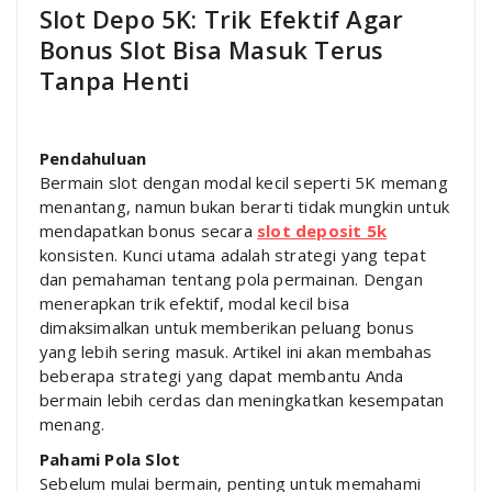
Slot Depo 5K: Trik Efektif Agar
Bonus Slot Bisa Masuk Terus
Tanpa Henti
Pendahuluan
Bermain slot dengan modal kecil seperti 5K memang
menantang, namun bukan berarti tidak mungkin untuk
mendapatkan bonus secara
slot deposit 5k
konsisten. Kunci utama adalah strategi yang tepat
dan pemahaman tentang pola permainan. Dengan
menerapkan trik efektif, modal kecil bisa
dimaksimalkan untuk memberikan peluang bonus
yang lebih sering masuk. Artikel ini akan membahas
beberapa strategi yang dapat membantu Anda
bermain lebih cerdas dan meningkatkan kesempatan
menang.
Pahami Pola Slot
Sebelum mulai bermain, penting untuk memahami