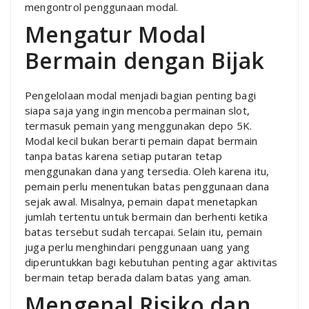
mengontrol penggunaan modal.
Mengatur Modal
Bermain dengan Bijak
Pengelolaan modal menjadi bagian penting bagi
siapa saja yang ingin mencoba permainan slot,
termasuk pemain yang menggunakan depo 5K.
Modal kecil bukan berarti pemain dapat bermain
tanpa batas karena setiap putaran tetap
menggunakan dana yang tersedia. Oleh karena itu,
pemain perlu menentukan batas penggunaan dana
sejak awal. Misalnya, pemain dapat menetapkan
jumlah tertentu untuk bermain dan berhenti ketika
batas tersebut sudah tercapai. Selain itu, pemain
juga perlu menghindari penggunaan uang yang
diperuntukkan bagi kebutuhan penting agar aktivitas
bermain tetap berada dalam batas yang aman.
Mengenal Risiko dan