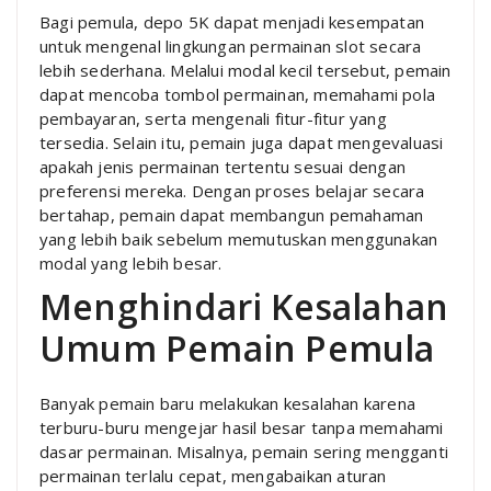
Bagi pemula, depo 5K dapat menjadi kesempatan
untuk mengenal lingkungan permainan slot secara
lebih sederhana. Melalui modal kecil tersebut, pemain
dapat mencoba tombol permainan, memahami pola
pembayaran, serta mengenali fitur-fitur yang
tersedia. Selain itu, pemain juga dapat mengevaluasi
apakah jenis permainan tertentu sesuai dengan
preferensi mereka. Dengan proses belajar secara
bertahap, pemain dapat membangun pemahaman
yang lebih baik sebelum memutuskan menggunakan
modal yang lebih besar.
Menghindari Kesalahan
Umum Pemain Pemula
Banyak pemain baru melakukan kesalahan karena
terburu-buru mengejar hasil besar tanpa memahami
dasar permainan. Misalnya, pemain sering mengganti
permainan terlalu cepat, mengabaikan aturan