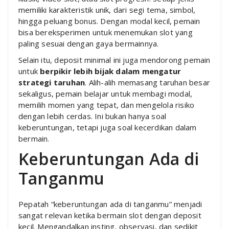
memiliki karakteristik unik, dari segi tema, simbol,
hingga peluang bonus. Dengan modal kecil, pemain
bisa bereksperimen untuk menemukan slot yang
paling sesuai dengan gaya bermainnya.
Selain itu, deposit minimal ini juga mendorong pemain
untuk
berpikir lebih bijak dalam mengatur
strategi taruhan
. Alih-alih memasang taruhan besar
sekaligus, pemain belajar untuk membagi modal,
memilih momen yang tepat, dan mengelola risiko
dengan lebih cerdas. Ini bukan hanya soal
keberuntungan, tetapi juga soal kecerdikan dalam
bermain.
Keberuntungan Ada di
Tanganmu
Pepatah “keberuntungan ada di tanganmu” menjadi
sangat relevan ketika bermain slot dengan deposit
kecil. Mengandalkan insting, observasi, dan sedikit