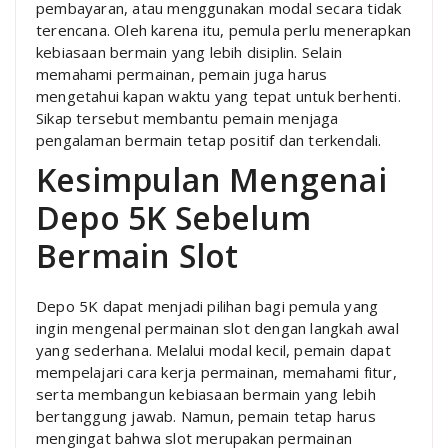
pembayaran, atau menggunakan modal secara tidak
terencana. Oleh karena itu, pemula perlu menerapkan
kebiasaan bermain yang lebih disiplin. Selain
memahami permainan, pemain juga harus
mengetahui kapan waktu yang tepat untuk berhenti.
Sikap tersebut membantu pemain menjaga
pengalaman bermain tetap positif dan terkendali.
Kesimpulan Mengenai
Depo 5K Sebelum
Bermain Slot
Depo 5K dapat menjadi pilihan bagi pemula yang
ingin mengenal permainan slot dengan langkah awal
yang sederhana. Melalui modal kecil, pemain dapat
mempelajari cara kerja permainan, memahami fitur,
serta membangun kebiasaan bermain yang lebih
bertanggung jawab. Namun, pemain tetap harus
mengingat bahwa slot merupakan permainan