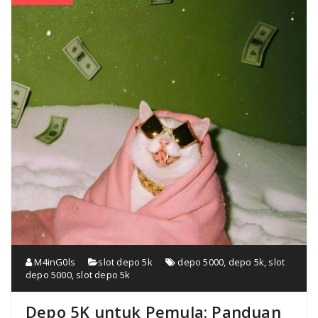
M4inG0ls
slot depo 5k
depo 5000
,
depo 5k
,
slot
depo 5000
,
slot depo 5k
Depo 5K untuk Pemula: Panduan