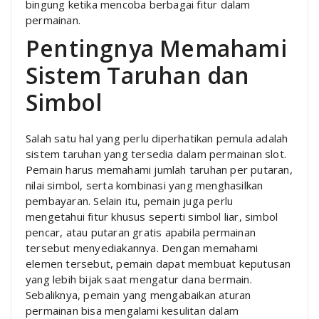
bingung ketika mencoba berbagai fitur dalam
permainan.
Pentingnya Memahami
Sistem Taruhan dan
Simbol
Salah satu hal yang perlu diperhatikan pemula adalah
sistem taruhan yang tersedia dalam permainan slot.
Pemain harus memahami jumlah taruhan per putaran,
nilai simbol, serta kombinasi yang menghasilkan
pembayaran. Selain itu, pemain juga perlu
mengetahui fitur khusus seperti simbol liar, simbol
pencar, atau putaran gratis apabila permainan
tersebut menyediakannya. Dengan memahami
elemen tersebut, pemain dapat membuat keputusan
yang lebih bijak saat mengatur dana bermain.
Sebaliknya, pemain yang mengabaikan aturan
permainan bisa mengalami kesulitan dalam