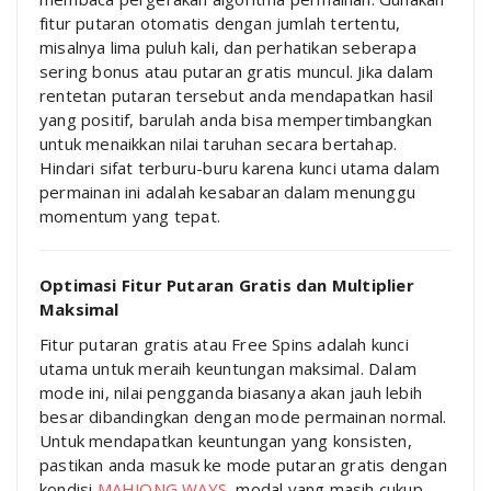
fitur putaran otomatis dengan jumlah tertentu,
misalnya lima puluh kali, dan perhatikan seberapa
sering bonus atau putaran gratis muncul. Jika dalam
rentetan putaran tersebut anda mendapatkan hasil
yang positif, barulah anda bisa mempertimbangkan
untuk menaikkan nilai taruhan secara bertahap.
Hindari sifat terburu-buru karena kunci utama dalam
permainan ini adalah kesabaran dalam menunggu
momentum yang tepat.
Optimasi Fitur Putaran Gratis dan Multiplier
Maksimal
Fitur putaran gratis atau Free Spins adalah kunci
utama untuk meraih keuntungan maksimal. Dalam
mode ini, nilai pengganda biasanya akan jauh lebih
besar dibandingkan dengan mode permainan normal.
Untuk mendapatkan keuntungan yang konsisten,
pastikan anda masuk ke mode putaran gratis dengan
kondisi
MAHJONG WAYS
modal yang masih cukup