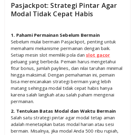
Pasjackpot: Strategi Pintar Agar
Modal Tidak Cepat Habis
1. Pahami Permainan Sebelum Bermain
Sebelum mulai bermain Pasjackpot, penting untuk
memahami mekanisme permainan dengan baik.
Setiap mesin slot memiliki pola dan
slot gacor
peluang yang berbeda. Pemain harus mengetahui
fitur bonus, jumlah paylines, dan nilai taruhan minimal
hingga maksimal. Dengan pemahaman ini, pemain
bisa merencanakan strategi bermain yang lebih
matang sehingga modal tidak cepat habis hanya
karena salah langkah atau salah paham mengenai
permainan.
2. Tentukan Batas Modal dan Waktu Bermain
Salah satu strategi pintar agar modal tetap aman
adalah menetapkan batas modal harian atau sesi
bermain. Misalnya, jika modal Anda 500 ribu rupiah,