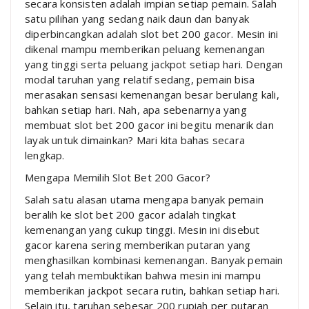
secara konsisten adalah impian setiap pemain. Salah
satu pilihan yang sedang naik daun dan banyak
diperbincangkan adalah slot bet 200 gacor. Mesin ini
dikenal mampu memberikan peluang kemenangan
yang tinggi serta peluang jackpot setiap hari. Dengan
modal taruhan yang relatif sedang, pemain bisa
merasakan sensasi kemenangan besar berulang kali,
bahkan setiap hari. Nah, apa sebenarnya yang
membuat slot bet 200 gacor ini begitu menarik dan
layak untuk dimainkan? Mari kita bahas secara
lengkap.
Mengapa Memilih Slot Bet 200 Gacor?
Salah satu alasan utama mengapa banyak pemain
beralih ke slot bet 200 gacor adalah tingkat
kemenangan yang cukup tinggi. Mesin ini disebut
gacor karena sering memberikan putaran yang
menghasilkan kombinasi kemenangan. Banyak pemain
yang telah membuktikan bahwa mesin ini mampu
memberikan jackpot secara rutin, bahkan setiap hari.
Selain itu, taruhan sebesar 200 rupiah per putaran