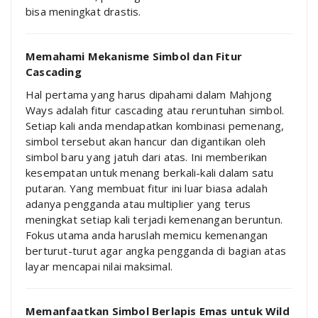
bisa meningkat drastis.
Memahami Mekanisme Simbol dan Fitur
Cascading
Hal pertama yang harus dipahami dalam Mahjong
Ways adalah fitur cascading atau reruntuhan simbol.
Setiap kali anda mendapatkan kombinasi pemenang,
simbol tersebut akan hancur dan digantikan oleh
simbol baru yang jatuh dari atas. Ini memberikan
kesempatan untuk menang berkali-kali dalam satu
putaran. Yang membuat fitur ini luar biasa adalah
adanya pengganda atau multiplier yang terus
meningkat setiap kali terjadi kemenangan beruntun.
Fokus utama anda haruslah memicu kemenangan
berturut-turut agar angka pengganda di bagian atas
layar mencapai nilai maksimal.
Memanfaatkan Simbol Berlapis Emas untuk Wild