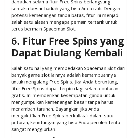
dapatkan selama fitur Free Spins berlangsung,
semakin besar hadiah yang bisa Anda raih. Dengan
potensi kemenangan tanpa batas, fitur ini menjadi
salah satu alasan mengapa pemain tertarik untuk
terus bermain Spaceman Slot.
6.
Fitur Free Spins yang
Dapat Diulang Kembali
Salah satu hal yang membedakan Spaceman Slot dari
banyak game slot lainnya adalah kemampuannya
untuk mengulang Free Spins. Jika Anda beruntung,
fitur Free Spins dapat terpicu lagi selama putaran
gratis. Ini memberikan kesempatan ganda untuk
mengumpulkan kemenangan besar tanpa harus
menambah taruhan. Bayangkan jika Anda
mengaktifkan Free Spins berkali-kali dalam satu
putaran; keuntungan yang bisa Anda peroleh tentu
sangat menggiurkan.