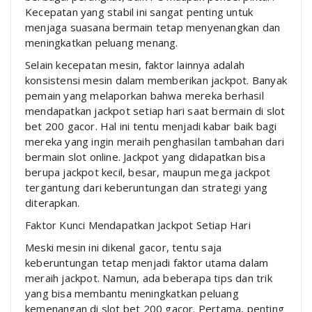
Kecepatan yang stabil ini sangat penting untuk
menjaga suasana bermain tetap menyenangkan dan
meningkatkan peluang menang.
Selain kecepatan mesin, faktor lainnya adalah
konsistensi mesin dalam memberikan jackpot. Banyak
pemain yang melaporkan bahwa mereka berhasil
mendapatkan jackpot setiap hari saat bermain di slot
bet 200 gacor. Hal ini tentu menjadi kabar baik bagi
mereka yang ingin meraih penghasilan tambahan dari
bermain slot online. Jackpot yang didapatkan bisa
berupa jackpot kecil, besar, maupun mega jackpot
tergantung dari keberuntungan dan strategi yang
diterapkan.
Faktor Kunci Mendapatkan Jackpot Setiap Hari
Meski mesin ini dikenal gacor, tentu saja
keberuntungan tetap menjadi faktor utama dalam
meraih jackpot. Namun, ada beberapa tips dan trik
yang bisa membantu meningkatkan peluang
kemenangan di slot bet 200 gacor. Pertama, penting