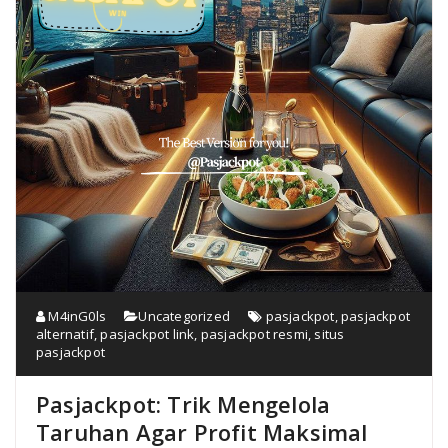
M4inG0ls
Uncategorized
pasjackpot
,
pasjackpot
alternatif
,
pasjackpot link
,
pasjackpot resmi
,
situs
pasjackpot
Pasjackpot: Trik Mengelola
Taruhan Agar Profit Maksimal