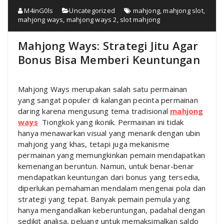
M4inG0ls
Uncategorized
mahjong
,
mahjong slot
,
mahjong ways
,
mahjong ways 2
,
slot mahjong
Mahjong Ways: Strategi Jitu Agar
Bonus Bisa Memberi Keuntungan
Mahjong Ways merupakan salah satu permainan
yang sangat populer di kalangan pecinta permainan
daring karena mengusung tema tradisional
mahjong
ways
Tiongkok yang ikonik. Permainan ini tidak
hanya menawarkan visual yang menarik dengan ubin
mahjong yang khas, tetapi juga mekanisme
permainan yang memungkinkan pemain mendapatkan
kemenangan beruntun. Namun, untuk benar-benar
mendapatkan keuntungan dari bonus yang tersedia,
diperlukan pemahaman mendalam mengenai pola dan
strategi yang tepat. Banyak pemain pemula yang
hanya mengandalkan keberuntungan, padahal dengan
sedikit analisa, peluang untuk memaksimalkan saldo