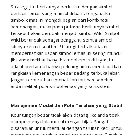
Strategi jitu berikutnya berkaitan dengan simbol
berlapis emas yang muncul di baris tengah. Jika
simbol emas ini menjadi bagian dari kombinasi
kemenangan, maka pada putaran berikutnya simbol
tersebut akan berubah menjadi simbol Wild. Simbol
Wild bertindak sebagai pengganti semua simbol
lainnya kecuali scatter. Strategi terbaik adalah
memperhatikan kapan simbol emas ini sering muncul.
Jika anda melihat banyak simbol emas di layar, itu
adalah pertanda bahwa peluang untuk mendapatkan
rangkaian kemenangan besar sedang terbuka lebar.
Jangan terburu-buru menaikkan taruhan sebelum
anda melihat pola simbol emas yang konsisten.
Manajemen Modal dan Pola Taruhan yang Stabil
Keuntungan besar tidak akan datang jika anda tidak
mampu mengelola modal dengan bijak. Sangat
disarankan untuk memulai dengan taruhan kecil untuk
membaca pergerakan algoritma permainan. Gunakan