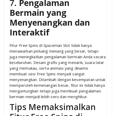
7.
Pengalaman
Bermain yang
Menyenangkan dan
Interaktif
Fitur Free Spins di Spaceman Slot tidak hanya
menawarkan peluang menang yang besar, tetapi
juga meningkatkan pengalaman bermain Anda secara
keseluruhan. Desain grafis yang menarik, suara latar
yang memukau, serta animasi yang dinamis
membuat sesi Free Spins menjadi sangat
menyenangkan. Ditambah dengan kesempatan untuk
memperoleh kemenangan besar, fitur ini tidak hanya
menguntungkan tetapi juga membuat pengalaman
bermain menjadi lebih seru dan menghibur.
Tips Memaksimalkan