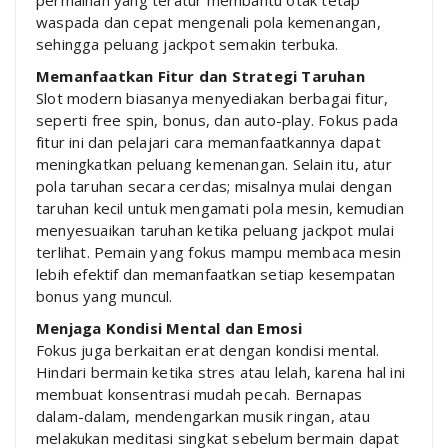
permainan yang teratur membantu otak tetap
waspada dan cepat mengenali pola kemenangan,
sehingga peluang jackpot semakin terbuka.
Memanfaatkan Fitur dan Strategi Taruhan
Slot modern biasanya menyediakan berbagai fitur,
seperti free spin, bonus, dan auto-play. Fokus pada
fitur ini dan pelajari cara memanfaatkannya dapat
meningkatkan peluang kemenangan. Selain itu, atur
pola taruhan secara cerdas; misalnya mulai dengan
taruhan kecil untuk mengamati pola mesin, kemudian
menyesuaikan taruhan ketika peluang jackpot mulai
terlihat. Pemain yang fokus mampu membaca mesin
lebih efektif dan memanfaatkan setiap kesempatan
bonus yang muncul.
Menjaga Kondisi Mental dan Emosi
Fokus juga berkaitan erat dengan kondisi mental.
Hindari bermain ketika stres atau lelah, karena hal ini
membuat konsentrasi mudah pecah. Bernapas
dalam-dalam, mendengarkan musik ringan, atau
melakukan meditasi singkat sebelum bermain dapat