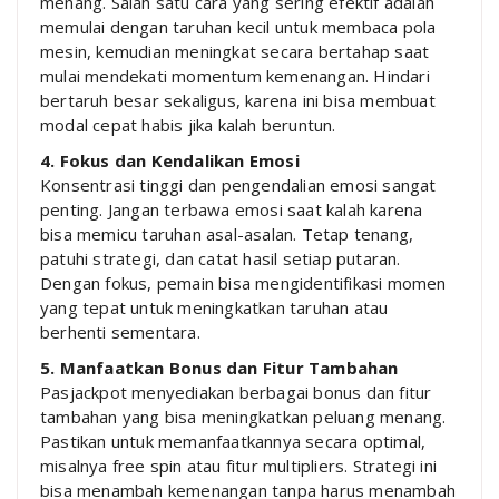
menang. Salah satu cara yang sering efektif adalah
memulai dengan taruhan kecil untuk membaca pola
mesin, kemudian meningkat secara bertahap saat
mulai mendekati momentum kemenangan. Hindari
bertaruh besar sekaligus, karena ini bisa membuat
modal cepat habis jika kalah beruntun.
4. Fokus dan Kendalikan Emosi
Konsentrasi tinggi dan pengendalian emosi sangat
penting. Jangan terbawa emosi saat kalah karena
bisa memicu taruhan asal-asalan. Tetap tenang,
patuhi strategi, dan catat hasil setiap putaran.
Dengan fokus, pemain bisa mengidentifikasi momen
yang tepat untuk meningkatkan taruhan atau
berhenti sementara.
5. Manfaatkan Bonus dan Fitur Tambahan
Pasjackpot menyediakan berbagai bonus dan fitur
tambahan yang bisa meningkatkan peluang menang.
Pastikan untuk memanfaatkannya secara optimal,
misalnya free spin atau fitur multipliers. Strategi ini
bisa menambah kemenangan tanpa harus menambah