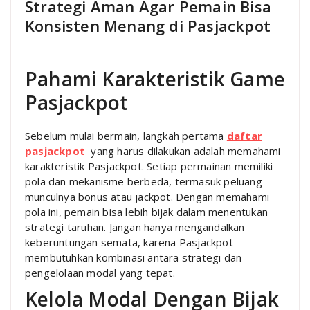
Strategi Aman Agar Pemain Bisa
Konsisten Menang di Pasjackpot
Pahami Karakteristik Game
Pasjackpot
Sebelum mulai bermain, langkah pertama
daftar
pasjackpot
yang harus dilakukan adalah memahami
karakteristik Pasjackpot. Setiap permainan memiliki
pola dan mekanisme berbeda, termasuk peluang
munculnya bonus atau jackpot. Dengan memahami
pola ini, pemain bisa lebih bijak dalam menentukan
strategi taruhan. Jangan hanya mengandalkan
keberuntungan semata, karena Pasjackpot
membutuhkan kombinasi antara strategi dan
pengelolaan modal yang tepat.
Kelola Modal Dengan Bijak