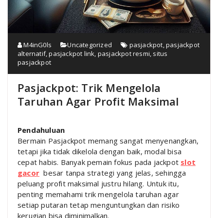
M4inG0ls
Uncategorized
pasjackpot
,
pasjackpot
alternatif
,
pasjackpot link
,
pasjackpot resmi
,
situs
pasjackpot
Pasjackpot: Trik Mengelola
Taruhan Agar Profit Maksimal
Pendahuluan
Bermain Pasjackpot memang sangat menyenangkan,
tetapi jika tidak dikelola dengan baik, modal bisa
cepat habis. Banyak pemain fokus pada jackpot
slot
gacor
besar tanpa strategi yang jelas, sehingga
peluang profit maksimal justru hilang. Untuk itu,
penting memahami trik mengelola taruhan agar
setiap putaran tetap menguntungkan dan risiko
kerugian bisa diminimalkan.