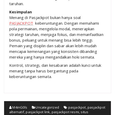
taruhan.
Kesimpulan
Menang di Pasjackpot bukan hanya soal
PASJACKPOT
keberuntungan. Dengan memahami
pola permainan, mengelola modal, menerapkan
strategi taruhan, menjaga fokus, dan memanfaatkan
bonus, peluang untuk menang bisa lebih tinggi.
Pemain yang disiplin dan sabar akan lebih mudah
mencapai kemenangan yang konsisten dibanding
mereka yang hanya mengandalkan hoki semata.
Kontrol, strategi, dan kesabaran adalah kunci untuk
menang tanpa harus bergantung pada
keberuntungan semata.
M4inG0ls
Uncategorized
pasjackpot
,
pasjackpot
alternatif
,
pasjackpot link
,
pasjackpot resmi
,
situs