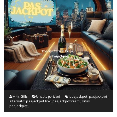
M4inG0ls
Uncategorized
pasjackpot
,
pasjackpot
alternatif
,
pasjackpot link
,
pasjackpot resmi
,
situs
pasjackpot