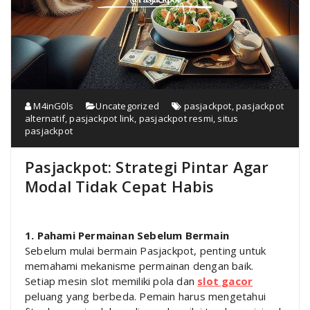
M4inG0ls
Uncategorized
pasjackpot
,
pasjackpot
alternatif
,
pasjackpot link
,
pasjackpot resmi
,
situs
pasjackpot
Pasjackpot: Strategi Pintar Agar
Modal Tidak Cepat Habis
1. Pahami Permainan Sebelum Bermain
Sebelum mulai bermain Pasjackpot, penting untuk
memahami mekanisme permainan dengan baik.
Setiap mesin slot memiliki pola dan
slot gacor
peluang yang berbeda. Pemain harus mengetahui