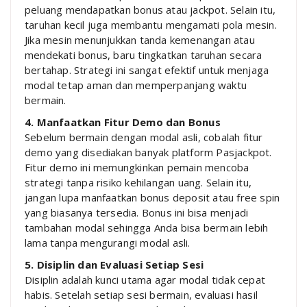
peluang mendapatkan bonus atau jackpot. Selain itu,
taruhan kecil juga membantu mengamati pola mesin.
Jika mesin menunjukkan tanda kemenangan atau
mendekati bonus, baru tingkatkan taruhan secara
bertahap. Strategi ini sangat efektif untuk menjaga
modal tetap aman dan memperpanjang waktu
bermain.
4. Manfaatkan Fitur Demo dan Bonus
Sebelum bermain dengan modal asli, cobalah fitur
demo yang disediakan banyak platform Pasjackpot.
Fitur demo ini memungkinkan pemain mencoba
strategi tanpa risiko kehilangan uang. Selain itu,
jangan lupa manfaatkan bonus deposit atau free spin
yang biasanya tersedia. Bonus ini bisa menjadi
tambahan modal sehingga Anda bisa bermain lebih
lama tanpa mengurangi modal asli.
5. Disiplin dan Evaluasi Setiap Sesi
Disiplin adalah kunci utama agar modal tidak cepat
habis. Setelah setiap sesi bermain, evaluasi hasil