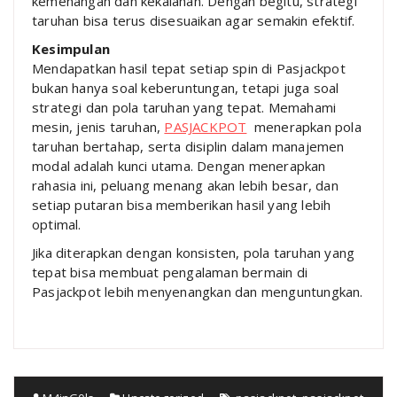
kemenangan dan kekalahan. Dengan begitu, strategi
taruhan bisa terus disesuaikan agar semakin efektif.
Kesimpulan
Mendapatkan hasil tepat setiap spin di Pasjackpot
bukan hanya soal keberuntungan, tetapi juga soal
strategi dan pola taruhan yang tepat. Memahami
mesin, jenis taruhan,
PASJACKPOT
menerapkan pola
taruhan bertahap, serta disiplin dalam manajemen
modal adalah kunci utama. Dengan menerapkan
rahasia ini, peluang menang akan lebih besar, dan
setiap putaran bisa memberikan hasil yang lebih
optimal.
Jika diterapkan dengan konsisten, pola taruhan yang
tepat bisa membuat pengalaman bermain di
Pasjackpot lebih menyenangkan dan menguntungkan.