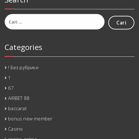
Cari
untuk:
Categories
! Без рубрики
1
67
AIRBET 88
baccarat
bonus new member
Casino