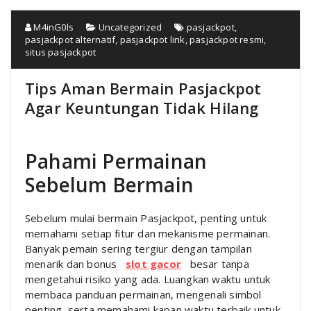
M4inG0ls
Uncategorized
pasjackpot
,
pasjackpot alternatif
,
pasjackpot link
,
pasjackpot resmi
,
situs pasjackpot
Tips Aman Bermain Pasjackpot
Agar Keuntungan Tidak Hilang
Pahami Permainan
Sebelum Bermain
Sebelum mulai bermain Pasjackpot, penting untuk
memahami setiap fitur dan mekanisme permainan.
Banyak pemain sering tergiur dengan tampilan
menarik dan bonus
slot gacor
besar tanpa
mengetahui risiko yang ada. Luangkan waktu untuk
membaca panduan permainan, mengenali simbol
penting, serta memahami kapan waktu terbaik untuk