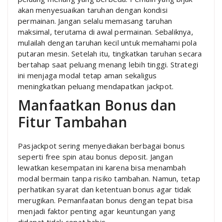
akan menyesuaikan taruhan dengan kondisi
permainan. Jangan selalu memasang taruhan
maksimal, terutama di awal permainan. Sebaliknya,
mulailah dengan taruhan kecil untuk memahami pola
putaran mesin. Setelah itu, tingkatkan taruhan secara
bertahap saat peluang menang lebih tinggi. Strategi
ini menjaga modal tetap aman sekaligus
meningkatkan peluang mendapatkan jackpot.
Manfaatkan Bonus dan
Fitur Tambahan
Pasjackpot sering menyediakan berbagai bonus
seperti free spin atau bonus deposit. Jangan
lewatkan kesempatan ini karena bisa menambah
modal bermain tanpa risiko tambahan. Namun, tetap
perhatikan syarat dan ketentuan bonus agar tidak
merugikan. Pemanfaatan bonus dengan tepat bisa
menjadi faktor penting agar keuntungan yang