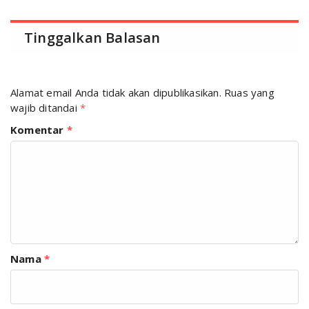
Tinggalkan Balasan
Alamat email Anda tidak akan dipublikasikan.
Ruas yang
wajib ditandai
*
Komentar
*
Nama
*