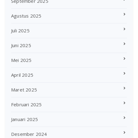
September 2025
Agustus 2025
Juli 2025
Juni 2025
Mei 2025
April 2025
Maret 2025
Februari 2025
Januari 2025
Desember 2024