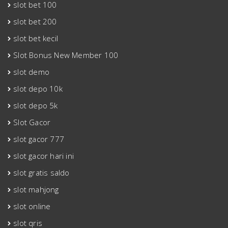
slot bet 100
slot bet 200
slot bet kecil
Slot Bonus New Member 100
slot demo
slot depo 10k
slot depo 5k
Slot Gacor
slot gacor 777
slot gacor hari ini
slot gratis saldo
slot mahjong
slot online
slot qris