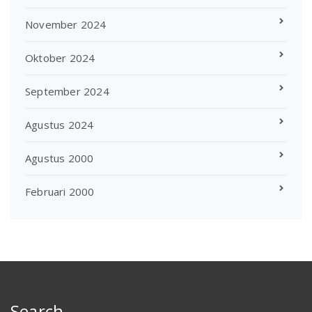
November 2024
Oktober 2024
September 2024
Agustus 2024
Agustus 2000
Februari 2000
Search