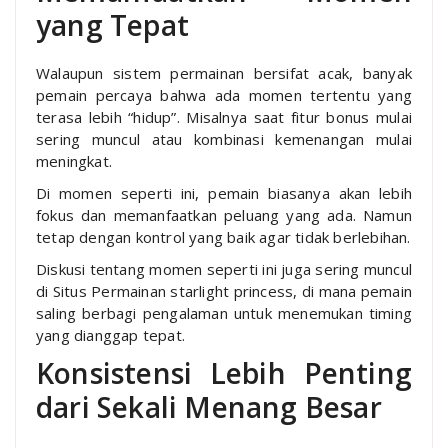
yang Tepat
Walaupun sistem permainan bersifat acak, banyak
pemain percaya bahwa ada momen tertentu yang
terasa lebih “hidup”. Misalnya saat fitur bonus mulai
sering muncul atau kombinasi kemenangan mulai
meningkat.
Di momen seperti ini, pemain biasanya akan lebih
fokus dan memanfaatkan peluang yang ada. Namun
tetap dengan kontrol yang baik agar tidak berlebihan.
Diskusi tentang momen seperti ini juga sering muncul
di Situs Permainan starlight princess, di mana pemain
saling berbagi pengalaman untuk menemukan timing
yang dianggap tepat.
Konsistensi Lebih Penting
dari Sekali Menang Besar