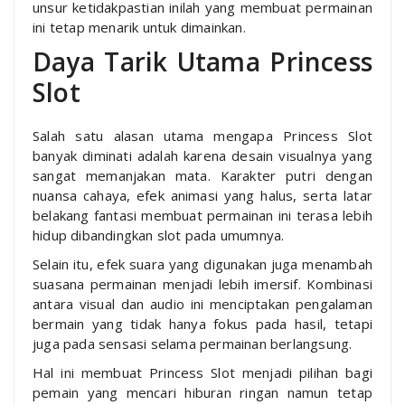
unsur ketidakpastian inilah yang membuat permainan
ini tetap menarik untuk dimainkan.
Daya Tarik Utama Princess
Slot
Salah satu alasan utama mengapa Princess Slot
banyak diminati adalah karena desain visualnya yang
sangat memanjakan mata. Karakter putri dengan
nuansa cahaya, efek animasi yang halus, serta latar
belakang fantasi membuat permainan ini terasa lebih
hidup dibandingkan slot pada umumnya.
Selain itu, efek suara yang digunakan juga menambah
suasana permainan menjadi lebih imersif. Kombinasi
antara visual dan audio ini menciptakan pengalaman
bermain yang tidak hanya fokus pada hasil, tetapi
juga pada sensasi selama permainan berlangsung.
Hal ini membuat Princess Slot menjadi pilihan bagi
pemain yang mencari hiburan ringan namun tetap