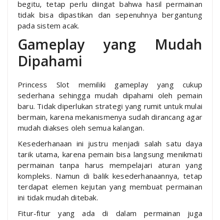
begitu, tetap perlu diingat bahwa hasil permainan
tidak bisa dipastikan dan sepenuhnya bergantung
pada sistem acak.
Gameplay yang Mudah
Dipahami
Princess Slot memiliki gameplay yang cukup
sederhana sehingga mudah dipahami oleh pemain
baru. Tidak diperlukan strategi yang rumit untuk mulai
bermain, karena mekanismenya sudah dirancang agar
mudah diakses oleh semua kalangan.
Kesederhanaan ini justru menjadi salah satu daya
tarik utama, karena pemain bisa langsung menikmati
permainan tanpa harus mempelajari aturan yang
kompleks. Namun di balik kesederhanaannya, tetap
terdapat elemen kejutan yang membuat permainan
ini tidak mudah ditebak.
Fitur-fitur yang ada di dalam permainan juga