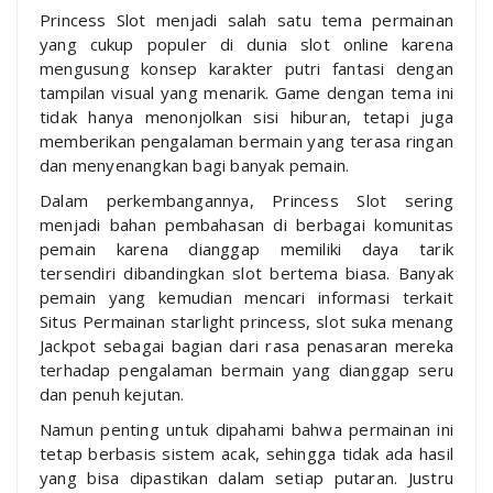
Princess Slot menjadi salah satu tema permainan
yang cukup populer di dunia slot online karena
mengusung konsep karakter putri fantasi dengan
tampilan visual yang menarik. Game dengan tema ini
tidak hanya menonjolkan sisi hiburan, tetapi juga
memberikan pengalaman bermain yang terasa ringan
dan menyenangkan bagi banyak pemain.
Dalam perkembangannya, Princess Slot sering
menjadi bahan pembahasan di berbagai komunitas
pemain karena dianggap memiliki daya tarik
tersendiri dibandingkan slot bertema biasa. Banyak
pemain yang kemudian mencari informasi terkait
Situs Permainan starlight princess, slot suka menang
Jackpot sebagai bagian dari rasa penasaran mereka
terhadap pengalaman bermain yang dianggap seru
dan penuh kejutan.
Namun penting untuk dipahami bahwa permainan ini
tetap berbasis sistem acak, sehingga tidak ada hasil
yang bisa dipastikan dalam setiap putaran. Justru