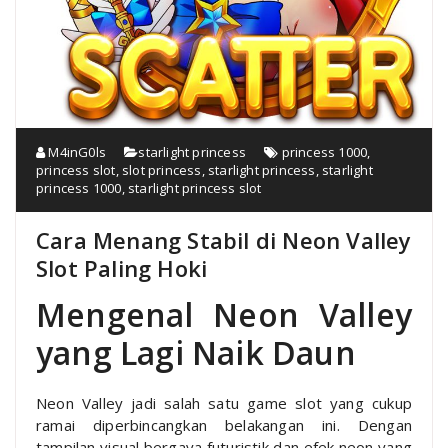
M4inG0ls
starlight princess
princess 1000
,
princess slot
,
slot princess
,
starlight princess
,
starlight
princess 1000
,
starlight princess slot
Cara Menang Stabil di Neon Valley
Slot Paling Hoki
Mengenal Neon Valley
yang Lagi Naik Daun
Neon Valley jadi salah satu game slot yang cukup
ramai diperbincangkan belakangan ini. Dengan
tampilan visual bergaya futuristik dan efek neon yang