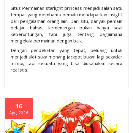
Situs Permainan starlight princess menjadi salah satu
tempat yang membantu pemain mendapatkan insight
dari pengalaman orang lain. Dari situ, banyak pemain
belajar bahwa kemenangan bukan hanya soal
keberuntungan, tapi juga tentang bagaimana
mengelola permainan dengan baik.
Dengan pendekatan yang tepat, peluang untuk
menjadi slot suka menang Jackpot bukan lagi sekadar
mimpi, tapi sesuatu yang bisa diusahakan secara
realistis.
16
Apr, 2026