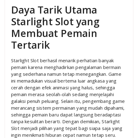
Daya Tarik Utama
Starlight Slot yang
Membuat Pemain
Tertarik
Starlight Slot berhasil menarik perhatian banyak
pemain karena menghadirkan pengalaman bermain
yang sederhana namun tetap menegangkan. Game
ini memadukan visual bertema luar angkasa yang
cerah dengan efek animasi yang halus, sehingga
pemain merasa seolah-olah sedang menjelajahi
galaksi penuh peluang. Selain itu, pengembang game
merancang sistem permainan yang mudah dipahami,
sehingga pemain baru dapat langsung beradaptasi
tanpa kesulitan berarti. Dengan demikian, Starlight
Slot menjadi pilihan yang tepat bagi siapa saja yang
ingin menikmati hiburan cepat namun tetap seru.