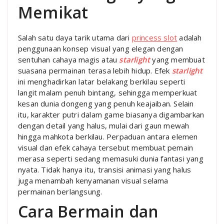
Memikat
Salah satu daya tarik utama dari
princess slot
adalah
penggunaan konsep visual yang elegan dengan
sentuhan cahaya magis atau
starlight
yang membuat
suasana permainan terasa lebih hidup. Efek
starlight
ini menghadirkan latar belakang berkilau seperti
langit malam penuh bintang, sehingga memperkuat
kesan dunia dongeng yang penuh keajaiban. Selain
itu, karakter putri dalam game biasanya digambarkan
dengan detail yang halus, mulai dari gaun mewah
hingga mahkota berkilau. Perpaduan antara elemen
visual dan efek cahaya tersebut membuat pemain
merasa seperti sedang memasuki dunia fantasi yang
nyata. Tidak hanya itu, transisi animasi yang halus
juga menambah kenyamanan visual selama
permainan berlangsung.
Cara Bermain dan