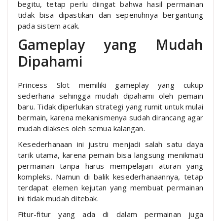
begitu, tetap perlu diingat bahwa hasil permainan
tidak bisa dipastikan dan sepenuhnya bergantung
pada sistem acak.
Gameplay yang Mudah
Dipahami
Princess Slot memiliki gameplay yang cukup
sederhana sehingga mudah dipahami oleh pemain
baru. Tidak diperlukan strategi yang rumit untuk mulai
bermain, karena mekanismenya sudah dirancang agar
mudah diakses oleh semua kalangan.
Kesederhanaan ini justru menjadi salah satu daya
tarik utama, karena pemain bisa langsung menikmati
permainan tanpa harus mempelajari aturan yang
kompleks. Namun di balik kesederhanaannya, tetap
terdapat elemen kejutan yang membuat permainan
ini tidak mudah ditebak.
Fitur-fitur yang ada di dalam permainan juga