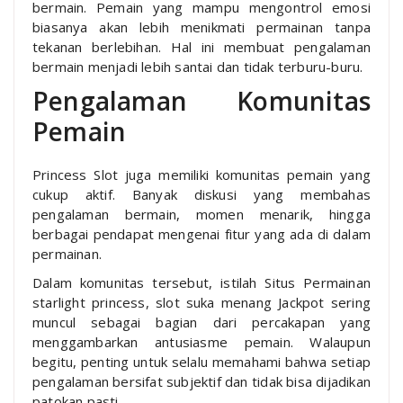
bermain. Pemain yang mampu mengontrol emosi
biasanya akan lebih menikmati permainan tanpa
tekanan berlebihan. Hal ini membuat pengalaman
bermain menjadi lebih santai dan tidak terburu-buru.
Pengalaman Komunitas
Pemain
Princess Slot juga memiliki komunitas pemain yang
cukup aktif. Banyak diskusi yang membahas
pengalaman bermain, momen menarik, hingga
berbagai pendapat mengenai fitur yang ada di dalam
permainan.
Dalam komunitas tersebut, istilah Situs Permainan
starlight princess, slot suka menang Jackpot sering
muncul sebagai bagian dari percakapan yang
menggambarkan antusiasme pemain. Walaupun
begitu, penting untuk selalu memahami bahwa setiap
pengalaman bersifat subjektif dan tidak bisa dijadikan
patokan pasti.