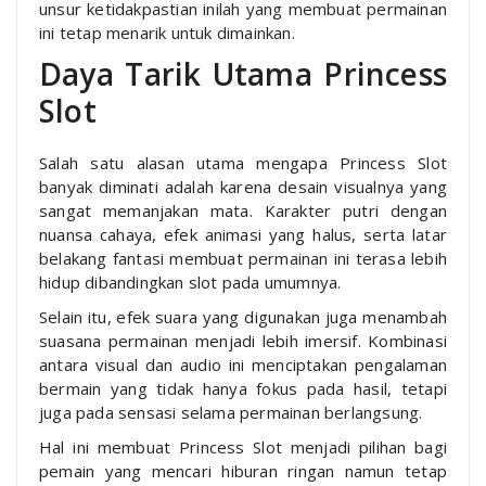
unsur ketidakpastian inilah yang membuat permainan
ini tetap menarik untuk dimainkan.
Daya Tarik Utama Princess
Slot
Salah satu alasan utama mengapa Princess Slot
banyak diminati adalah karena desain visualnya yang
sangat memanjakan mata. Karakter putri dengan
nuansa cahaya, efek animasi yang halus, serta latar
belakang fantasi membuat permainan ini terasa lebih
hidup dibandingkan slot pada umumnya.
Selain itu, efek suara yang digunakan juga menambah
suasana permainan menjadi lebih imersif. Kombinasi
antara visual dan audio ini menciptakan pengalaman
bermain yang tidak hanya fokus pada hasil, tetapi
juga pada sensasi selama permainan berlangsung.
Hal ini membuat Princess Slot menjadi pilihan bagi
pemain yang mencari hiburan ringan namun tetap