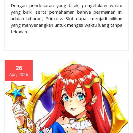
Dengan pendekatan yang bijak, pengelolaan waktu
yang baik, serta pemahaman bahwa permainan ini
adalah hiburan, Princess Slot dapat menjadi pilihan
yang menyenangkan untuk mengisi waktu luang tanpa
tekanan.
26
Apr, 2026