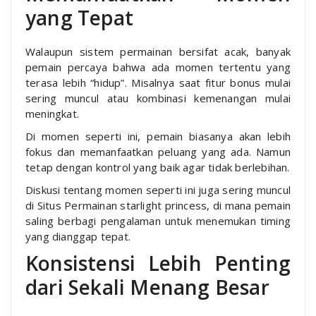
yang Tepat
Walaupun sistem permainan bersifat acak, banyak
pemain percaya bahwa ada momen tertentu yang
terasa lebih “hidup”. Misalnya saat fitur bonus mulai
sering muncul atau kombinasi kemenangan mulai
meningkat.
Di momen seperti ini, pemain biasanya akan lebih
fokus dan memanfaatkan peluang yang ada. Namun
tetap dengan kontrol yang baik agar tidak berlebihan.
Diskusi tentang momen seperti ini juga sering muncul
di Situs Permainan starlight princess, di mana pemain
saling berbagi pengalaman untuk menemukan timing
yang dianggap tepat.
Konsistensi Lebih Penting
dari Sekali Menang Besar