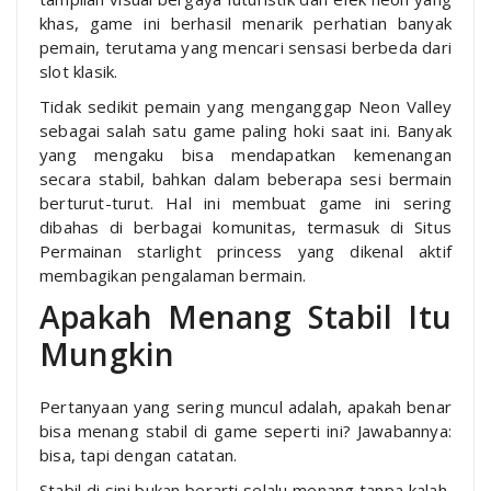
khas, game ini berhasil menarik perhatian banyak
pemain, terutama yang mencari sensasi berbeda dari
slot klasik.
Tidak sedikit pemain yang menganggap Neon Valley
sebagai salah satu game paling hoki saat ini. Banyak
yang mengaku bisa mendapatkan kemenangan
secara stabil, bahkan dalam beberapa sesi bermain
berturut-turut. Hal ini membuat game ini sering
dibahas di berbagai komunitas, termasuk di Situs
Permainan starlight princess yang dikenal aktif
membagikan pengalaman bermain.
Apakah Menang Stabil Itu
Mungkin
Pertanyaan yang sering muncul adalah, apakah benar
bisa menang stabil di game seperti ini? Jawabannya:
bisa, tapi dengan catatan.
Stabil di sini bukan berarti selalu menang tanpa kalah,