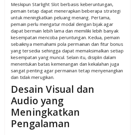
Meskipun Starlight Slot berbasis keberuntungan,
pemain tetap dapat menerapkan beberapa strategi
untuk meningkatkan peluang menang. Pertama,
pemain perlu mengatur modal dengan bijak agar
dapat bermain lebih lama dan memiliki lebih banyak
kesempatan mencoba peruntungan. Kedua, pemain
sebaiknya memahami pola permainan dan fitur bonus
yang tersedia sehingga dapat memaksimalkan setiap
kesempatan yang muncul. Selain itu, disiplin dalam
menentukan batas kemenangan dan kekalahan juga
sangat penting agar permainan tetap menyenangkan
dan tidak merugikan.
Desain Visual dan
Audio yang
Meningkatkan
Pengalaman