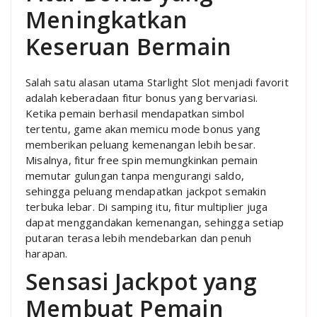
Meningkatkan
Keseruan Bermain
Salah satu alasan utama Starlight Slot menjadi favorit
adalah keberadaan fitur bonus yang bervariasi.
Ketika pemain berhasil mendapatkan simbol
tertentu, game akan memicu mode bonus yang
memberikan peluang kemenangan lebih besar.
Misalnya, fitur free spin memungkinkan pemain
memutar gulungan tanpa mengurangi saldo,
sehingga peluang mendapatkan jackpot semakin
terbuka lebar. Di samping itu, fitur multiplier juga
dapat menggandakan kemenangan, sehingga setiap
putaran terasa lebih mendebarkan dan penuh
harapan.
Sensasi Jackpot yang
Membuat Pemain