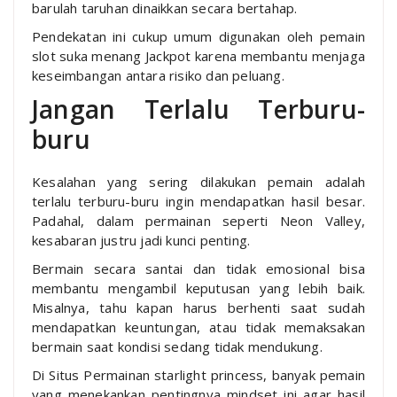
barulah taruhan dinaikkan secara bertahap.
Pendekatan ini cukup umum digunakan oleh pemain
slot suka menang Jackpot karena membantu menjaga
keseimbangan antara risiko dan peluang.
Jangan Terlalu Terburu-
buru
Kesalahan yang sering dilakukan pemain adalah
terlalu terburu-buru ingin mendapatkan hasil besar.
Padahal, dalam permainan seperti Neon Valley,
kesabaran justru jadi kunci penting.
Bermain secara santai dan tidak emosional bisa
membantu mengambil keputusan yang lebih baik.
Misalnya, tahu kapan harus berhenti saat sudah
mendapatkan keuntungan, atau tidak memaksakan
bermain saat kondisi sedang tidak mendukung.
Di Situs Permainan starlight princess, banyak pemain
yang menekankan pentingnya mindset ini agar hasil