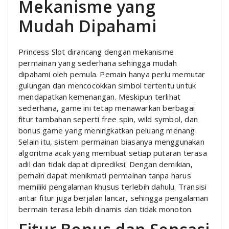
Mekanisme yang
Mudah Dipahami
Princess Slot dirancang dengan mekanisme
permainan yang sederhana sehingga mudah
dipahami oleh pemula. Pemain hanya perlu memutar
gulungan dan mencocokkan simbol tertentu untuk
mendapatkan kemenangan. Meskipun terlihat
sederhana, game ini tetap menawarkan berbagai
fitur tambahan seperti free spin, wild symbol, dan
bonus game yang meningkatkan peluang menang.
Selain itu, sistem permainan biasanya menggunakan
algoritma acak yang membuat setiap putaran terasa
adil dan tidak dapat diprediksi. Dengan demikian,
pemain dapat menikmati permainan tanpa harus
memiliki pengalaman khusus terlebih dahulu. Transisi
antar fitur juga berjalan lancar, sehingga pengalaman
bermain terasa lebih dinamis dan tidak monoton.